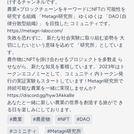
けするチャンネルです。
農業×ブロックチェーンをキーワードにNFTの 可能性を
研究する組織 「Metagri研究所」 ゆくゆくは 「DAO (自
律分散型組織) 」 を目指した コミュニティです。
https://metagri-labo.com/
失敗を恐れずに、 新たな社会実験に取り組む姿勢を 大
切にしたいという意味を込めて 「研究所」としていま
す。
農作物にNFTを掛け合わせるプロジェクトを多数走 ら
せながら、新たな知見を蓄積しています。 2023年はト
ークンエコノミーとして、コミュニティ 内トークン発
行の実証実験もスタートしています ! Metagri研究所で
持続可能な農業を一緒に実現しませんか?
https://discord.gg/hyw3Akka8e
あなたと一緒に新しい農業の世界を創造する旅がで き
る日を楽しみにしております。
#農業
#農産物
#NFT
#DAO
#コミニティ
#Metagri研究所