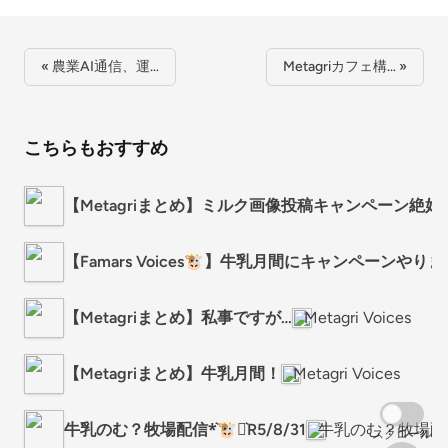
« 農業AI通信、運…
Metagriカフェ構… »
こちらもおすすめ
【Metagriまとめ】ミルク画像投稿キャンペーン絶好
【Famars Voices🐮】牛乳月間にキャンペーンやり
【Metagriまとめ】私事ですが…
Metagri Voices
【Metagriまとめ】牛乳月間！
Metagri Voices
牛乳のむ？牧場配信*͛🐮⋆͛R5/8/31
牛乳のむ？牧場配
スクロール