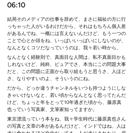
06:10
結局そのメディアの仕事を辞めて、まさに福祉の方に行
っちゃった人がいるわけだから、それはもちろん個人差
があるんでね、一概には言えないんだけど、もう一つの
ことで心とか頭をね、いっぱいいっぱいにしないのが、
なんとなくコツだなっていうのは、我々若い時から、
なんとなく経験則で、真面目な人間は、私不真面目かも
しれないけど、純粋、ピュアでさ、本当にこの問題大事
だと、この問題に正面から取り組もうと思うさ、人ほど
さ、なりやすいのよ、そういうのにね。
だから、どっか違うチャンネルをいつも持つようにしな
きゃいけないなと、若い頃からなんとなく思ってたんだ
けど、ちょっと年をとって10年過ぎた頃から、藤原真
也っていう写真家、文筆家知ってますか。
東京漂流っていう本をね、我々学生時代に藤原真也さん
の写真と文章の本があるんだけど、インドではね、人は