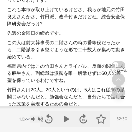
っているわけです。
これも本市が取り上げているけどさ、我らが地元の竹田
良太さんがさ、竹田派、改革付きだけどね、総合安全保
障研究会だっけ?
先週の金曜日の締めです。
この人は前大幹事長の二階さんの時の番等役だったか
ら、二階派を引き継ぐような形で二十数人が集めて動き
始めている。
福岡県内ではこの竹田さんとライバル、反面の関係にあ
スクロール
る麻生さん、副総裁は派閥を唯一解散せずに60人の希
望を保っているわけですね。
竹田さんは20人。20人というのは、5人はこれ従来の派
閥じゃないんだと。勉強会なんだと。自分たちで話し合
った政策を実現するための会だと。
衆議院に法案を提出するには20人必要だというのがあ
32:30
るから、表向きの話はそれでも分かるんだけど、ただ自
民党総裁選に出るにも20人いるんだよね。