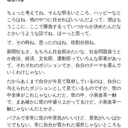
ちょっと考えてね、そんな明るいところ、ハッピーなと
ころはね、他のやつに任せればいいんだよって。僕はも
うここに、ここで勝負するっていつからか決めたんだな
とかいうような話でね、ほーっと思って。
で、その時ね、思ったのはね、役割分担ね。
新聞社もさ、もちろん社会部みたいな、社会問題扱うと
か政治、経済、文化部、運動部っていろんな部署があっ
て、それぞれのポジションでさ、自分のテーマを選んで
いくわけじゃない。
だからあくまで自分が今見て取材しているのは、自分に
与えられたポジションとして見ているものですが、世の
中全体がこれじゃないんだと。世の中、小泉改革一触
で、まあ確かに世の中盛り上がってるけど、小泉改革一
触じゃないんだとかさ。
バブルで非常に世の中景気がいいけど、景気がいいばか
りでもない。常に自分が置かれた場所じゃないところも