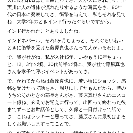
犬に食われるほど自由だってさ、人が犬にされたり、岸
実川に人の遺体が流れたりするような写真をさ、80年
代の日本に発表してさ、衝撃を与えて、私もそれを見て
ね、大学2年のときインド行ったぐらいですから。
インド行かれたことありましたね。
インドネパール、それ1ヶ月ちょっと、それぐらい若い
ときに衝撃を受けた藤原真也さんって人がいるわけよ。
で、我が社がね、私が入社15年、いやもう10年ちょっ
と、12、3年の頃、30代前半の頃に、我が社で藤原真也
さんを孝子で呼ぶイベントがあってさ。
で、かねてから私は藤原真也に、若い頃にショック、感
銘を受けたって話をさ、周りにしてたもんだから、時の
うちのそのときの部長さんがさ、藤原真也さんのエスコ
ート係ね、玄関でお迎えに行って、出回って終わった後
までずっとお世話係として、久保と一日付けって話で
さ、これはラッキーと思ってさ、藤原さんに最初はよろ
しくお願いしますってことで。