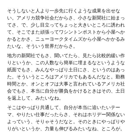
そうしないと人より一歩先に行くような成果を出せな
い。アメリカ競争社会だからさ、小さな新聞社に始まっ
てさ、で、少し目立ってちょっと大きいところに誘われ
て、そこでまた頑張ってワシントンポストから小屋へか
かるとかさ、ニューヨークタイムズから小屋へかかるみ
たいな、そういう世界だからさ。
地方の新聞社でもさ、聞いてたら、見たら比較的緩い作
りというか、この人数なら簡単に埋まるなというような
紙面でもさ、みんなやっぱり土日にさ、というのはあっ
た。そういうところはアメリカでもあるんだなと。勤務
時間とか、オンとオフは大事と言われているアメリカ社
会でもさ、本当に自分が勝負をかけるときはその、土日
を返上して、みたいなね。
そこはやっぱり共通して、自分が本当に追いたいテー
マ、やりたい仕事だったらさ、それはホリデー関係ない
よっていう、そりゃそうだなと。そのときにやっぱりや
りがいというか、力量も伸びるみたいなね、ところが。