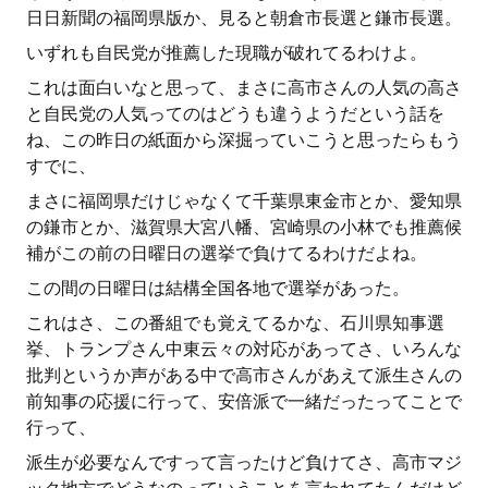
日日新聞の福岡県版か、見ると朝倉市長選と鎌市長選。
いずれも自民党が推薦した現職が破れてるわけよ。
これは面白いなと思って、まさに高市さんの人気の高さ
と自民党の人気ってのはどうも違うようだという話を
ね、この昨日の紙面から深掘っていこうと思ったらもう
すでに、
まさに福岡県だけじゃなくて千葉県東金市とか、愛知県
の鎌市とか、滋賀県大宮八幡、宮崎県の小林でも推薦候
補がこの前の日曜日の選挙で負けてるわけだよね。
この間の日曜日は結構全国各地で選挙があった。
これはさ、この番組でも覚えてるかな、石川県知事選
挙、トランプさん中東云々の対応があってさ、いろんな
批判というか声がある中で高市さんがあえて派生さんの
前知事の応援に行って、安倍派で一緒だったってことで
行って、
派生が必要なんですって言ったけど負けてさ、高市マジ