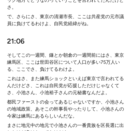
ック地方でどうなのっていうことを言われてたんだけど
さ。
で、さらにさ、東京の清瀬市長、ここは共産党の元市議
員に負けてるわけよ、自民党経緯がね。
21:06
そしてこの一週間、鎌とか朝倉の一週間前にはさ、東京
練馬区、ここは世田谷区について人口が多い75万人い
る、ここでさ、負けてるわけよ。
これはさ、また練馬ショックといえば東京で言われてる
んだけどさ、これは自民党が応援しただけじゃなくて
さ、小池さん、小池裕子さんの元秘書なんだよ。
都民ファーストの会ってあるじゃないですか、小池さん
の地域政策、あそこの幹事長やったりして、小池さんの
今家は練馬にあるらしいんだな。
まさに地元中の地元で小池さんの一番貴族を区長選に出