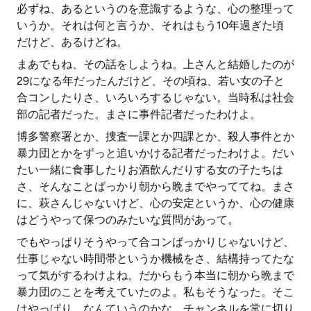
必ずね、あるというのを意識するような、心の整理って
いうか。それは何と言うか、それはもう10年過ぎた頃
だけど、あるけどね。
まあでもね、その話をしようね。上さんと結婚したのが
29になる年だったんだけど、その頃ね、若い女の子と
合コンしたりさ、いろいろするじゃない。当時私は社会
部の記者だった。まさに事件記者だったわけよ。
博多警察署とか、捜査一課とか四課とか、殺人事件とか
暴力団とかをずっと追いかける記者だったわけよ。だい
たい一緒に食事したりお酒飲んだりする女の子たちは
さ、そんなことばっかり朝から晩までやっててね。まさ
に、萩さんじゃないけど、心の安定というか、心の健康
はどうやって保つのみたいな質問があって。
でもやっぱりそうやって合コンばっかりじゃないけど、
仕事じゃない時間帯というか機械をさ、結構持ってたな
って気がするわけよね。だからもう本当に朝から晩まで
暴力団のことを考えていたのよ。私もそうなった。そこ
はやっぱり、なんていうのかな、チャンネルを常に切り