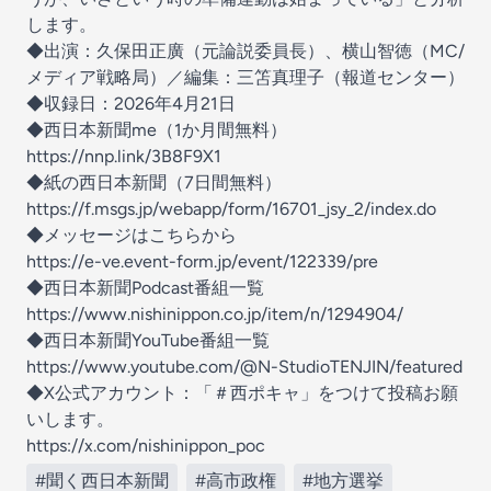
します。
◆出演：久保田正廣（元論説委員長）、横山智徳（MC/
メディア戦略局）／編集：三笘真理子（報道センター）
◆収録日：2026年4月21日
◆西日本新聞me（1か月間無料）
https://nnp.link/3B8F9X1
◆紙の西日本新聞（7日間無料）
https://f.msgs.jp/webapp/form/16701_jsy_2/index.do
◆メッセージはこちらから
https://e-ve.event-form.jp/event/122339/pre
◆西日本新聞Podcast番組一覧
https://www.nishinippon.co.jp/item/n/1294904/
◆西日本新聞YouTube番組一覧
https://www.youtube.com/@N-StudioTENJIN/featured
◆X公式アカウント：「＃西ポキャ」をつけて投稿お願
いします。
https://x.com/nishinippon_poc
#聞く西日本新聞
#高市政権
#地方選挙