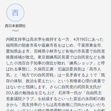
西日本新聞社
Host
内閣支持率は高水準を維持する一方、4月19日にあった
福岡県の朝倉市長や嘉麻市長をはじめ、千葉県東金市、
愛知県あま市、宮崎県小林市など各地の市長選で自民党
推薦候補が敗北。東京都練馬区長選では自民党なども推
した小池百合子知事の側近が敗れ「練馬ショック」と呼
ばれる事態に。久保田正廣・元論説委員長は「高市人
気」と「地方での自民苦戦」は一見矛盾するようで「既
存の体制、政治を変えたい」という有権者心理の表裏で
はないかと指摘します。さらに自民党の武田良太氏が
20人超の勉強会を立ち上げ、石井準一氏が「自由民主
党参議院クラブ」を結成するといった直近の永田町の動
きから「高支持率のうちは高市政権に刃向かわないだろ
うが、いざという時の準備運動は始まっている」と分析