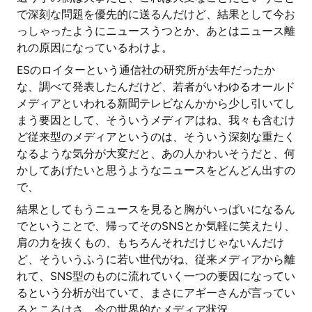
で深刻な問題を優先的に送るんだけど、結果として今お
っしゃったようにニュースうつとか、あとはニュース離
れの原因になっているわけよ。
ESのロイターという通信社の研究所が去年だったか
な、調べて発表したんだけど、若者がいわゆるオールド
メディアといわれる新聞テレビなんかから少し引いてし
まう要因として、そういうメディアはね、我々も含むけ
ど従来型のメディアというのは、そういう深刻な重たく
なるような気分が大変だと、あの人かわいそうだと、何
かしてあげたいと思うようなニュースをどんどん出すの
で、
結果としてもうニュースを見ると胸がいっぱいになるん
でということで、帰ってそのSNSとか気軽に笑えたり、
肩の力を抜くもの、もちろんそれだけじゃないんだけ
ど、そういうふうに若い世代がね、従来メディアから離
れて、SNS型のものに流れていく一つの要因になってい
るという分析が出ていて、まさにアギーさんが言ってい
るところはさ、今の世界的なメディア状況、