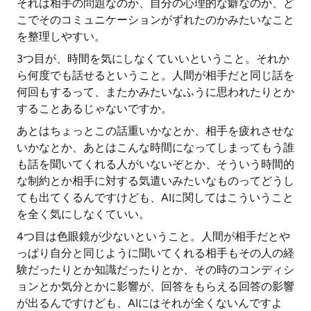
それは相手の問題なのか、自分の心理的な癖なのか、ど
こでそのコミュニケーションがずれたのかみたいなこと
を整理しやすい。
3つ目が、時間を気にしなくていいということ。それか
ら何度でも話せるということ。人間が相手だと同じ話を
何回もするって、またかみたいなふうに思われたりとか
することあるじゃないですか。
あとはちょっとこの話重いかなとか、相手を疲れさせな
いかなとか、あとはこんな時間になってしまってもう誰
も話を聞いてくれる人がいないぞとか、そういう時間的
な制約とか相手に対する気遣いみたいなものってどうし
ても出てくるんですけども、AIに関してはこういうこと
を全く気にしなくていい。
4つ目は色眼鏡が少ないということ。人間が相手だとや
っぱり自分と同じように聞いてくれる相手もその人の経
験だったりとか知識だったりとか、その時のコンディシ
ョンとか気分とかに影響が、回答をもらえる回答の影響
が出るんですけども、AIにはそれが全くないんですよ