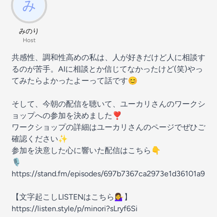
みのり
Host
共感性、調和性高めの私は、人が好きだけど人に相談す
るのが苦手。AIに相談とか信じてなかったけど(笑)やっ
てみたらよかったよーって話です😊
そして、今朝の配信を聴いて、ユーカリさんのワークシ
ョップへの参加を決めました❣️
ワークショップの詳細はユーカリさんのページでぜひご
確認ください✨
参加を決意した心に響いた配信はこちら👇
🎙️
https://stand.fm/episodes/697b7367ca2973e1d36101a9
【文字起こしLISTENはこちら💁‍♀️】
https://listen.style/p/minori?sLryf6Si