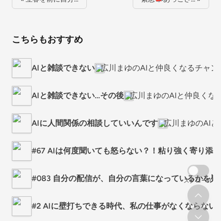
こちらもおすすめ
AIと雑談できない
広川まゆのAIと仲良くなるチャン
AIと雑談できない…その後
広川まゆのAIと仲良くな
AIに人間関係の相談していいんです
広川まゆのAI
#67 AIは何度聞いても怒らない？！粘り強く寄り添
#083 自分の配信が、自分の言葉になっているかを疑
スクロール
#2 AIに壁打ちできる時代、私の仕事がなくならない