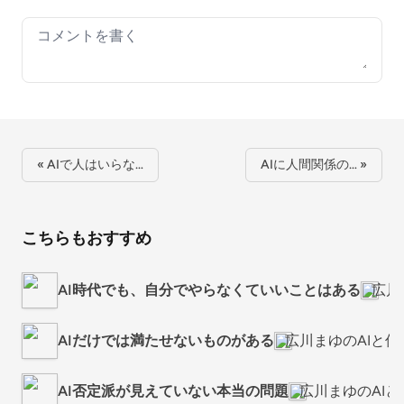
Your comment
« AIで人はいらな…
AIに人間関係の… »
こちらもおすすめ
AI時代でも、自分でやらなくていいことはある
広川
AIだけでは満たせないものがある
広川まゆのAIと
AI否定派が見えていない本当の問題
広川まゆのAI