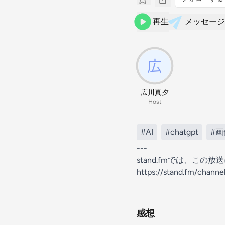
再生
メッセージ
広川真夕
Host
#AI
#chatgpt
#
---
stand.fmでは、こ
https://stand.fm/chann
感想