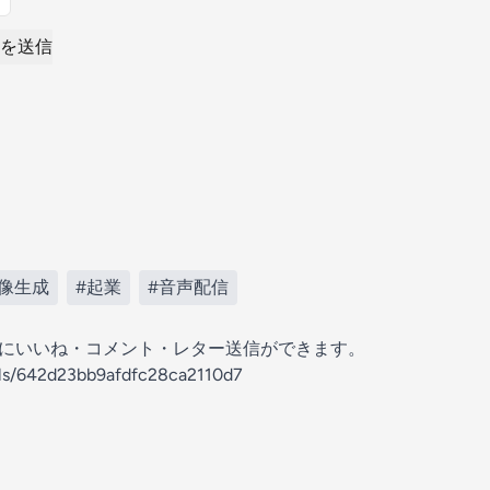
を送信
画像生成
#起業
#音声配信
の放送にいいね・コメント・レター送信ができます。
els/642d23bb9afdfc28ca2110d7