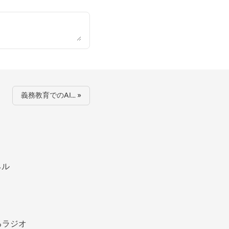
義務教育でのAI… »
ネル
るラジオ