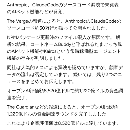
Anthropic、ClaudeCodeのソースコード漏洩で未発表
のAIペット機能などが発覚。
The Vergeの報道によると、AnthropicのClaudeCodeの
ソースコード約50万行が誤って公開されました。
NPMパッケージ更新時のファイル混入が原因です。 解
析の結果、コードネームBuddyと呼ばれるたまごっち風
のAIペット機能やKairosという常時稼働型エージェント
機能の存在が判明しました。
同社は人為的ミスによる漏洩を認めていますが、顧客デ
ータの流出は否定しています。 続いては、残り2つのニ
ュースをまとめてお伝えします。
オープンAI評価額8,520億ドルで約1,220億ドルの資金調
達を完了。
The Guardianなどの報道によると、オープンAIは総額
1,220億ドルの資金調達ラウンドを完了しました。
これにより企業評価額は8,520億ドルに達しています。