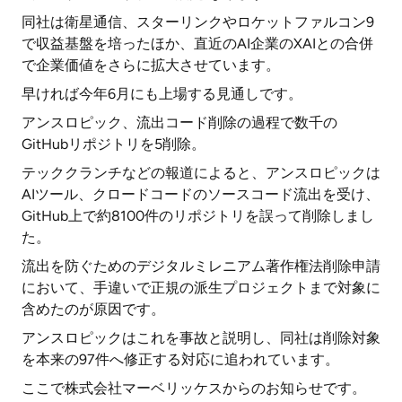
同社は衛星通信、スターリンクやロケットファルコン9
で収益基盤を培ったほか、直近のAI企業のXAIとの合併
で企業価値をさらに拡大させています。
早ければ今年6月にも上場する見通しです。
アンスロピック、流出コード削除の過程で数千の
GitHubリポジトリを5削除。
テッククランチなどの報道によると、アンスロピックは
AIツール、クロードコードのソースコード流出を受け、
GitHub上で約8100件のリポジトリを誤って削除しまし
た。
流出を防ぐためのデジタルミレニアム著作権法削除申請
において、手違いで正規の派生プロジェクトまで対象に
含めたのが原因です。
アンスロピックはこれを事故と説明し、同社は削除対象
を本来の97件へ修正する対応に追われています。
ここで株式会社マーベリッケスからのお知らせです。