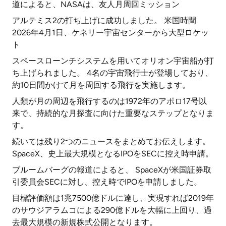
道によると、NASAは、友人月周回ミッション
アルテミス2の打ち上げに成功しました。 米国時間
2026年4月1日、ケネリー宇宙センターから大型ロケッ
ト
スペースローンチシステムを用いてオリオン宇宙船が打
ち上げられました。 4名の宇宙飛行士が登場しており、
約10日間かけて月を周回する飛行を実施します。
人類が月の周辺を飛行するのは1972年のアポロ17号以
来で、持続的な月探査に向けた重要なステップとなりま
す。
続いては残り2つのニュースをまとめてお伝えします。
SpaceX、史上最大規模となるIPOをSECに控え時申請。
ブルームバーグの報道によると、 SpaceXが米国証券取
引委員会SECに対し、控え時でIPOを申請しました。
目標評価額は1兆7500億ドルに達し、実現すれば2019年
のサウジアラムコによる290億ドルを大幅に上回り、過
去最大規模の新規株式公開となります。