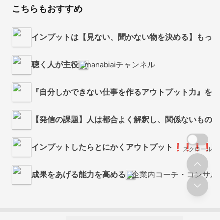
こちらもおすすめ
インプットは【見ない、聞かない物を決める】もっと
聴く人が主役
manabiaiチャンネル
『自分しかできない仕事を作るアウトプット力』を伸
【発信の課題】人は都合よく解釈し、関係ないものは
インプットしたらとにかくアウトプット❗❗❗❗
スクロール
成果をあげる能力を高める
企業内コーチ・コンサル