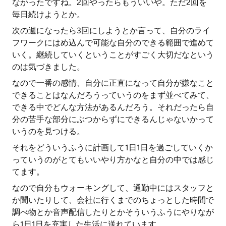
なかったですね。2回やったらもういいや。ただ2回を
毎日続けようとか。
次の週になったら3回にしようとか言って、自分のライ
フワークにはめ込んで可能な自分のできる範囲で進めて
いく。継続していくということがすごく大切だなという
のは気づきました。
なので一番の感情、自分に正直になって自分が嫌なこと
できることはなんだろうっていうのをまず並べてみて、
できる中でどんな方法があるんだろう。それだったら自
分の苦手な部分にぶつからずにできるんじゃないかって
いうのを見つける。
それをどういうふうに計画して1日1日を過ごしていくか
っていうのがとてもいいやり方かなと自分の中では感じ
てます。
なので自分もウォーキングして、通勤中にはスタッフと
か聞いたりして、会社に行くまでのちょっとした時間で
調べ物とか音声配信したりとかそういうふうにやりなが
ら1日1日を充実した生活に送れています。