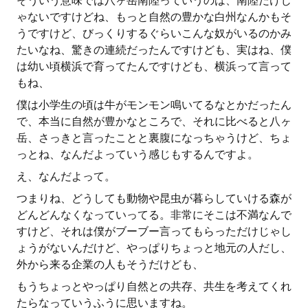
そういう意味では八ヶ岳南陸っていうのは、南陸だけじ
ゃないですけどね、もっと自然の豊かな白州なんかもそ
うですけど、びっくりするぐらいこんな奴がいるのかみ
たいなね、驚きの連続だったんですけども、実はね、僕
は幼い頃横浜で育ってたんですけども、横浜って言って
もね、
僕は小学生の頃は牛がモンモン鳴いてるなとかだったん
で、本当に自然が豊かなところで、それに比べると八ヶ
岳、さっきと言ったことと裏腹になっちゃうけど、ちょ
っとね、なんだよっていう感じもするんですよ。
え、なんだよって。
つまりね、どうしても動物や昆虫が暮らしていける森が
どんどんなくなっていってる。非常にそこは不満なんで
すけど、それは僕がブーブー言ってもらっただけじゃし
ょうがないんだけど、やっぱりちょっと地元の人だし、
外から来る企業の人もそうだけども、
もうちょっとやっぱり自然との共存、共生を考えてくれ
たらなっていうふうに思いますね。