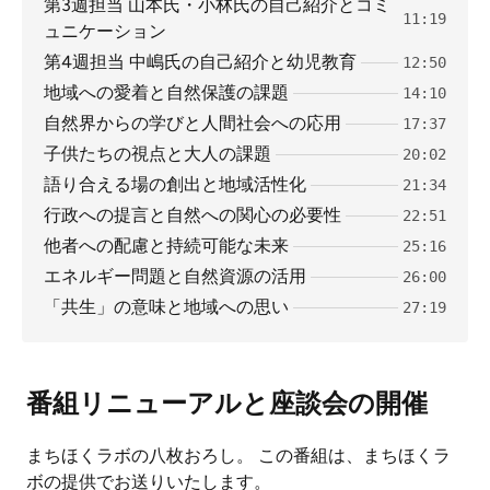
第3週担当 山本氏・小林氏の自己紹介とコミ
11:19
ュニケーション
第4週担当 中嶋氏の自己紹介と幼児教育
12:50
地域への愛着と自然保護の課題
14:10
自然界からの学びと人間社会への応用
17:37
子供たちの視点と大人の課題
20:02
語り合える場の創出と地域活性化
21:34
行政への提言と自然への関心の必要性
22:51
他者への配慮と持続可能な未来
25:16
エネルギー問題と自然資源の活用
26:00
「共生」の意味と地域への思い
27:19
番組リニューアルと座談会の開催
まちほくラボの八枚おろし。 この番組は、まちほくラ
ボの提供でお送りいたします。