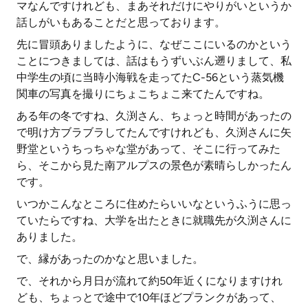
マなんですけれども、まあそれだけにやりがいというか
話しがいもあることだと思っております。
先に冒頭ありましたように、なぜここにいるのかという
ことにつきましては、話はもうずいぶん遡りまして、私
中学生の頃に当時小海戦を走ってたC-56という蒸気機
関車の写真を撮りにちょこちょこ来てたんですね。
ある年の冬ですね、久渕さん、ちょっと時間があったの
で明け方ブラブラしてたんですけれども、久渕さんに矢
野堂というちっちゃな堂があって、そこに行ってみた
ら、そこから見た南アルプスの景色が素晴らしかったん
です。
いつかこんなところに住めたらいいなというふうに思っ
ていたらですね、大学を出たときに就職先が久渕さんに
ありました。
で、縁があったのかなと思いました。
で、それから月日が流れて約50年近くになりますけれ
ども、ちょっとで途中で10年ほどプランクがあって、