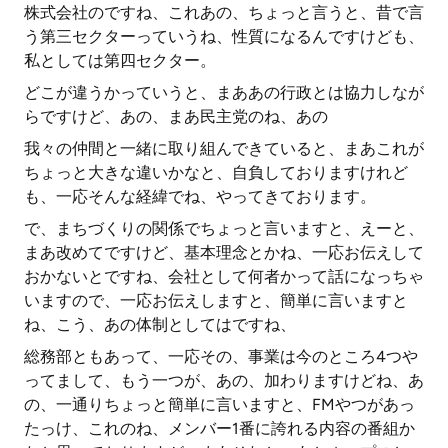
株式会社のですね、これあの、ちょっと言うと、昔で言
う第三セクターっていうね、性質になるんですけども、
私としては第四セクター。
どこが違うかっていうと、まああの行政とは協力しなが
らですけど、あの、まあ民主党のね、あの
我々の仲間と一緒に取り組んできていると、まあこれが
ちょっと大きな違いかなと、自負しておりますけれど
も、一応そんな経緯でね、やってきております。
で、まちづくりの関係でちょっと言いますと、えーと、
まあ改めてですけど、基本理念とかね、一応お伝えして
おかないとですね、会社として何者かって話になっちゃ
いますので、一応お伝えしますと、簡単に言いますと
ね、こう、あの体制としてはですね、
総務部ともあって、一応その、事業は今のところ4つや
ってまして、もう一つが、あの、加わりますけどね、あ
の、一通りちょっと簡単に言いますと、FMやつがあっ
たっけ、これのね、メンバー1番に誇れる内容の番組か