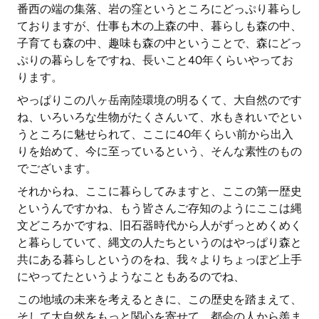
番西の端の集落、岩の窪というところにどっぷり暮らし
ておりますが、仕事も木の上森の中、暮らしも森の中、
子育ても森の中、趣味も森の中ということで、森にどっ
ぷりの暮らしをですね、長いこと40年くらいやってお
ります。
やっぱりこの八ヶ岳南陸環境の明るくて、大自然のです
ね、いろいろな生物がたくさんいて、水もきれいでとい
うところに魅せられて、ここに40年くらい前から出入
りを始めて、今に至っているという、そんな素性のもの
でございます。
それからね、ここに暮らしてみますと、ここの第一歴史
というんですかね、もう皆さんご存知のようにここは縄
文どころかですね、旧石器時代から人がずっとめくめく
と暮らしていて、縄文の人たちというのはやっぱり森と
共にある暮らしというのをね、我々よりちょっぽど上手
にやってたというようなこともあるのでね、
この地域の未来を考えるときに、この歴史を踏まえて、
そして大自然をもっと関心を寄せて、都会の人から羨ま