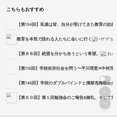
こちらもおすすめ
【第154回】私達は皆、自分が受けてきた教育の奴隷
教育を本気で語れる人たちに会いに行く
“ハザマ”
【第８８回】絶望を分かち合うという希望。
これか
【第116回】学校依存社会を問う〜平川理恵✕中村淳
【第146回】学校のダブルバインドと煉獄杏寿郎から
スクロール
【第６０回】第１回勉強会のご報告&御礼、そして第