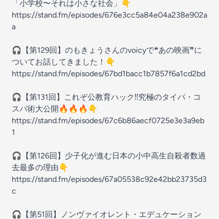
「小学校〜それは小さな社会」👇
https://stand.fm/episodes/676e3cc5a84e04a238e902a
a
🎧【第129回】のもきょうさんのvoicyで❝あの映画❞に
ついてお話してきました！👇
https://stand.fm/episodes/67bd1bacc1b7857f6a1cd2bd
🎧️【第131回】これぞ公教育ハック‼️究極のタイパ・コ
スパ術大公開🔥🔥🔥👇
https://stand.fm/episodes/67c6b86aecf0725e3e3a9eb
1
🎧️【第126回】少子化が進む日本の小中高生自殺者数過
去最多の理由👇
https://stand.fm/episodes/67a05538c92e42bb23735d3
c
🎧️【第51回】ノンヴァイオレント・エデュケーション