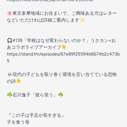
🌸東京多摩地域にお住まいで、ご興味ある方はレター
などいただければ詳細ご案内します✨
🎧#139「学校はなぜ変わらないのか？」うさカン×お
あコラボライブアーカイブ👇
https://stand.fm/episodes/67e89f29394b6674b2c473b
5
💀現代の子どもを取り巻く環境を言い当てている恐怖
の詩👇
☘️石川逸子「彼ら笑う」☘️
『この子は手足が長すぎる』
子を食う母