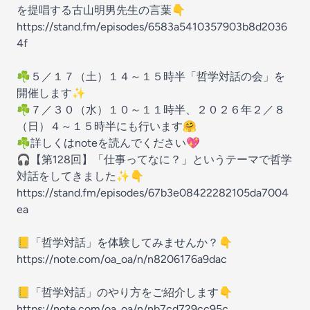
を提唱する古山明男先生の言葉👇
https://stand.fm/episodes/6583a5410357903b8d2036
4f
☘️５／１７（土）１４～１５時半「哲学対話の会」を
開催します✨
☘️７／３０（水）１０～１１時半、２０２６年２／８
（日）４～１５時半にも行います🤗
☘️詳しくはnoteを読んでください💖
🎧【第128回】「仕事ってなに？」というテーマで哲学
対話をしてきました✨👇
https://stand.fm/episodes/67b3e08422282105da7004
ea
📒「哲学対話」を体験してみませんか？👇
https://note.com/oa_oa/n/n8206176a9dac
📒「哲学対話」のやり方をご紹介します👇
https://note.com/oa_oa/n/nb7cd729cc95c