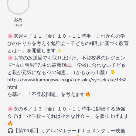
おあ
Host
🌸来週４／１１（金）１０～１１時半「これからの学
びの在り方を考える勉強会～子どもの権利に基づく教育
とは～」を開催します✨
🌸以前の放送回でも取り上げた、不登校界のレジェン
ド❝古山明男❞先生の最新刊📖「学校に合わない子ども
と親が元気になる77の知恵」（かもがわ出版）👇
https://www.kamogawa.co.jp/kensaku/syoseki/ka/1352.
html
を基に、「不登校問題」を考えます🔥
🌸次の６／１３（金）１０～１１時半に開催する勉強
会では「小学校～それは小さな社会～」を取り上げます
🔥
🎧【第120回】リアルDVホラードキュメンタリー映画