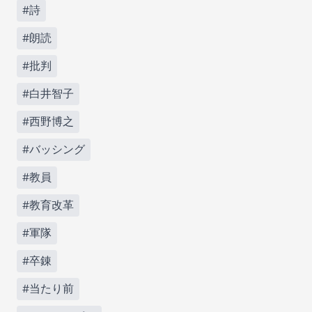
#詩
#朗読
#批判
#白井智子
#西野博之
#バッシング
#教員
#教育改革
#軍隊
#卒錬
#当たり前