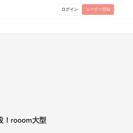
ログイン
ユーザー
登録
！rooom大型