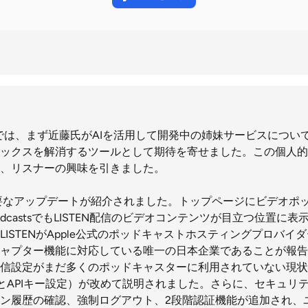
EWSでは、まず近藤氏がAIを活用して開発中の姉妹サービスにつ
ックスを解消するツールとして期待を寄せました。この個人的
、リスナーの興味を引きました。
の主要なアップデートが紹介されました。トップページにビデオポ
PodcastsでもLISTEN配信のビデオコンテンツが目立つ位置
ISTENがApple公式のポッドキャストホスティングプロバイ
ャプター機能に対応している唯一の日本企業であることが報告さ
ビデオ配信設定がまだ多くのポッドキャスターに利用されていない現
申請とAPIキー設定）が改めて説明されました。さらに、セキュリ
ン履歴の確認、強制ログアウト、2段階認証機能が追加され、