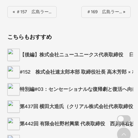
« ＃157 広島ラー…
＃169 広島ラー… »
こちらもおすすめ
【後編】株式会社ニューユニークス代表取締役 臼
#152 株式会社速太郎本部 取締役社長 高木芳郎 ×
特別編#03：センセーショナルな復帰劇と復活へ向け
第437回 横田大造氏（クリアル株式会社代表取締役
第442回 有限会社野村興業 代表取締役 西川洋右
スクロール