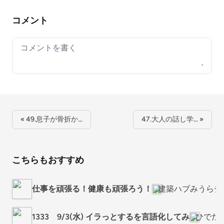
コメント
Your comment
« 49.息子が骨折か…
47.大人の話し学… »
こちらもおすすめ
仕事を頑張る！健康も頑張ろう！
建築ハブみうらチ
1333 9/3(水) イラっとするを言語化してみ
ひでだ