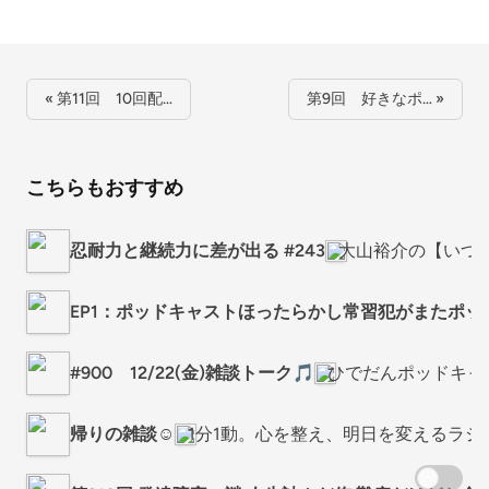
« 第11回 10回配…
第9回 好きなポ… »
こちらもおすすめ
忍耐力と継続力に差が出る #243
大山裕介の【いつも自分
EP1：ポッドキャストほったらかし常習犯がまたポ
#900 12/22(金)雑談トーク🎵
ひでだんポッドキャ
帰りの雑談☺️
1分1動。心を整え、明日を変えるラジ