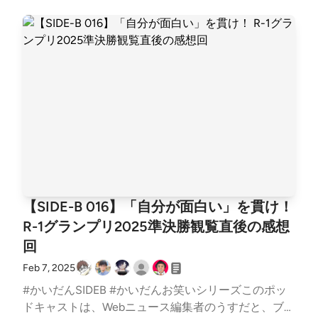
公式サイト2000 | コンビ情報 | M-1グランプリ 公式サ
決勝で披露するはずだった“幻のネタ”「こっちのほう
はSIDE-Bのお笑いシリーズ、お笑いイベント「R-1グ
イト◇ 客の質が良かった粗品が審査員したことで話
が好き」と審査員べた褒め◇ おととしのkento fukaya
ランプリ2025」決勝の感想をいつもの3人で語りまし
題になった今年の女芸人グランプリ「THE W」で粗
こちらをどうぞ。【R-1グランプリ2024決勝ネタ】マ
た。白坂 翔 - Sho Shirasaka（@shoshirasaka）さん /
品が「客の質が悪い」と言い放ったのが元ネタ『女芸
ッチングアプリ【kento fukaya】 - YouTube◇ さすら
TwitterYusuke Sakakura🍎携帯総合研究所（@xeno_t
人No.1決定戦 THE W 2025』審査員の粗品「1秒も面
いラビー「ブラウザ」こちらをどうぞ。さすらいラビ
wit）さん / Twitterお知らせ過去のアーカイブおよび
白くなかった」辛口審査、反省会で女性芸人たちの本
ー「ブラウザ」 - YouTube&nbsp;◇ レインボー池田
番組の文字起こしはLISTENをご覧ください。かいだ
音が炸裂 | 週刊女性PRIME◇ 板橋ハウスめぞんの吉野
女装が似合いすぎることで有名なレインボー池田のY
ん - LISTEN取り上げて欲しいネタ、過去配信回への
がメンバーとして参加するYouTubeチャンネル。板橋
ouTubeチャンネル。レインボー池田直人の美しちゃ
ツッコミなど、以下のフォームからお気軽にご投稿く
ハウス - YouTube◇ 麒麟の野球ネタ2005年のM-1決
んねる - YouTube◇ ピアノ忍者の当時の感想2023年
ださい。お便りフォームSNSやコミュニティはこちら
勝で「オチがバチンと決まった」と高評価された。麒
の準決勝ネタを今回はブラッシュアップ。当時の感想
をどうぞ。● Twitterアカウント● ハッシュタグ #kaid
麟 (お笑いコンビ) - Wikipedia◇ R-1グランプリ2023
はこちらをどうぞ。【SIDE-B 002】今年は当たり
ancast● Twitterコミュニティ● Discordコミュニティ
準決勝たくろうの赤木がピンで出場、準決勝まで進出
年!? 「R-1グランプリ2023」から期待のお笑いイベン
ニュースレターはじめました登録していただくと、番
していたR-1グランプリ2023準決勝行ってきた - カイ
【SIDE-B 016】「自分が面白い」を貫け！
トまでを徹底的に語る - かいだん - LISTEN◇ R-1の新
組が配信された時にメールでお知らせします。「かい
士伝【SIDE-B 001】最強コスパのお笑いイベント「R
R-1グランプリ2025準決勝観覧直後の感想
MCついに霜降り明星から山里亮太にバトンタッチ。
だん」ニュースレター取り上げた話題◇ GATER-1グ
-1グランプリ2023」準決勝を徹底的に語る - かいだ
回
審査員も発表されたが残念ながら粗品の姿は無し。山
ランプリ2025優勝の友田オレが所属する芸能事務
ん - LISTEN◇ 京都産業大学たくろうがネタにした京
里亮太＆生見愛瑠が初タッグ! 『Indeed R-1グランプ
所。芸能人だけでなくスポーツ選手など幅広いジャン
Feb 7, 2025
都産業大学が学長名義でコメントを発表。このほかト
リ2026』新MCに就任決定 | FANY MagazineR-1グラ
ルの有名人が所属している。GATE株式会社◇ R-1の
ヨタやYahooなどもXでコメントしている【記事全
#かいだんSIDEB #かいだんお笑いシリーズこのポッ
ンプリ2026 決勝審査員決定！！｜R-1グランプリ◇ 3
シード2020年から2023年までの準決勝進出者または
文】【M-1】たくろうがネタにした京都産業大学
ドキャストは、Webニュース編集者のうすだと、ブロ
人のファイナルラウンド進出予想3票入っているのが
前年2024年の準々決勝進出者は1回戦が免除になる。