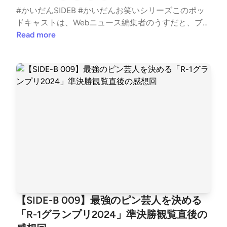
アップ - Wikipedia◇ ハイツ友の会解散の理由に男性
理音★&nbsp;&nbsp;1&nbsp;&nbsp;マツモトクラブ★
からかなり高く評価されているので、この1年どんな
松本人志が単独インタビューで語った動画配信サービ
#かいだんSIDEB #かいだんお笑いシリーズこのポッ
ファンが影響しているのではという説がある女性お笑
&nbsp;&nbsp;1&nbsp;&nbsp;&nbsp;&nbsp;さや香 新山
活躍するのか楽しみに見守りつつ、ヒロ・オクムラも
ス。その後の方針によればYouTubeを使わず独自プラ
ドキャストは、Webニュース編集者のうすだと、ブロ
いコンビ「ハイツ友の会」解散の背景に度を超え
★1&nbsp;&nbsp;&nbsp;&nbsp;須藤ジム1&nbsp;&nbsp;
注目していきたいと思います。そして来年こそ徳原旅
ットフォームでやるらしい。松本人志が語る今の思
ガー兼ライターのカイがITの話題から最近のお気に入
Read more
た“おじさんファン”、西野の意味深投稿が裏付ける
&nbsp;&nbsp;ななまがり 初瀬◇ 会場変更去年までの
行の決勝進出に期待！しらさか準決勝で大ウケだった
い。そして見据える今後（中西正男） - エキスパート
り、個人的イチ推しなどを雑多に語る番組です。今回
「お笑いファン」の仮面を被った人 | 週刊女性PRIME
会場だった有楽町朝日ホールは最大772席、休日の利
吉住がまさかの7位…。決勝はまた違った空気感でし
- Yahoo!ニュース松本人志 来春復帰へ“新機軸”独自
はSIDE-Bシリーズの続編、テレビでも放映された「R
◇ 新道竜巳お笑いコンビ「馬鹿よ貴方は」のネタ作
用料は718,300円。今回の会場となったNEW PIER HA
たね。田津原理音の2本目がよかったのに0票で残
配信サービス立ち上げへ 浜田雅功とお笑いコンテン
-1グランプリ2024」決勝戦の感想を語りました。白
り担当。M-12025では3回戦敗退。馬鹿よ貴方は | コ
LLは最大796席、料金は全日で1,265,000円と、収容
念。友田オレの1本目、あのボケ数の少なさで最高得
ツを展開― スポニチ Sponichi Annex 芸能◇ 披露宴
坂 翔 - Sho Shirasaka（@shoshirasaka）さん / Twitte
ンビ情報 | M-1グランプリ 公式サイト編集後記カイ今
人数に大差ないながらかなりの価格差。有楽町朝日ホ
点すごい。最年少優勝おめでとうございました！！S
で披露とろサーモン久保田のYouTubeチャンネルで、
rYusuke Sakakura🍎携帯総合研究所（@xeno_twit）
回は審査員評の影響が大きい回だったなと思いまし
ールNEW PIER HALL（ニューピアホール） | ライブイ
akakura最終決戦は田津原理音だと思ったけど1票も取
令和ロマンが知人の結婚式でM-1のネタを披露したと
さん / TwitterHirokazu Arino ⚡️ ®︎（@kan1arino）さ
た。エバースの来年に期待。かんいち「カナメストー
ベントから株主総会まで、都内最大級の多目的ホール
れず友田オレの優勝。準決勝で選んだ芸人すべて最終
コメント。なお、真偽不明ながら真空ジェシカも結婚
ん / Xお知らせ過去のアーカイブおよび番組の文字起
ンがラストイヤーで敗者復活で決勝にこれたのが感動
◇ 東カレのYouTubeかが屋がドラマに出演。東京カ
決戦に進んだけど、最後の最後で大外しに終わりまし
式の余興で披露したという話も。M1審査員【M-1直
こしはLISTENをご覧ください。かいだん - LISTEN取
でした。来年こそヤーレンズに優勝してほしいです」
レンダー - YouTube◇ 名探偵津田の1の世界と2の世
た。あとハギノリザードマンの一本目のネタ。収録内
後】が２人で答え合わせ - YouTubeXユーザーのちょ
り上げて欲しいネタ、過去配信回へのツッコミなど、
しらさか「エバース優勝して欲しかったので残念でし
界「水曜日のダウンタウン」の人気コーナー、「名探
でお風呂の栓が裏表逆だったと言ったけど、黒ゴムで
こみん人🍫🌱さん: 「令和ロマンも真空ジェシカも結
以下のフォームからお気軽にご投稿ください。お便り
た！来年こそ優勝してほしい！」Sakakura令和ロマン
偵津田」最新回では、番組収録中に事件が発生し、出
周り金属だからあれで合ってましたね。そこ気にしな
婚式の余興でM-1決勝ネタを（調整？）してたらしく
フォームSNSやコミュニティはこちらをどうぞ。● T
の2連覇で、いったん区切りかなと感じたM-1。どの
演者まで劇中劇の役者として振る舞い始めたことで津
くて良いように小道具作ってるよね
てバケモンすぎ」 / X◇ ショーハショーテンジャンプ
witterアカウント● ハッシュタグ #kaidancast● Twitte
ように始まっていくのか楽しみ、と昨年コメントしま
田が混乱、現実の浜田と劇中劇の浜田を2つの世界で
SQ.連載中のお笑いマンガ。作中で1番手が高得点を取
rコミュニティ● Discordコミュニティニュースレター
したが、期待を大きく超える面白さで過去最高だった
表現したことが話題に。【名探偵津田】「1の浜田さ
【SIDE-B 009】最強のピン芸人を決める
るという去年と今年のM-1のような展開。ジャンプS
はじめました登録していただくと、番組が配信された
と思います。来年の出来もどうなるのか楽しみ。とろ
ん」「2の浜田さん」…迷言を長尺で紹介 | ORICON N
Q.│『ショーハショーテン！』原作：浅倉秋成 漫画：
「R-1グランプリ2024」準決勝観覧直後の
時にメールでお知らせします。「かいだん」ニュース
サーモン久保田に背中を押された、さや香の再参戦に
EWS◇ ヒューマン中村の「こと war the 辞典」R-1ぐ
小畑 健◇ M-1の打ち上げサントリーのスポンサード