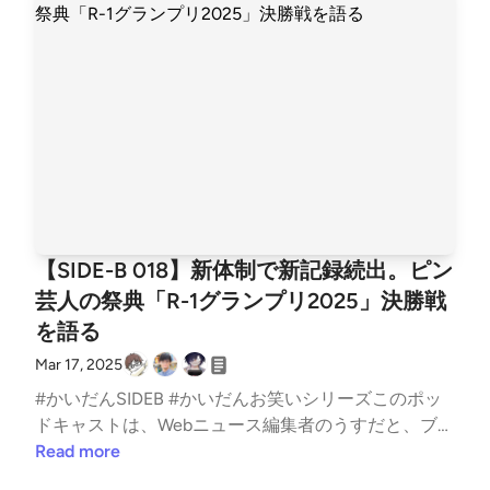
短期間で引っ越すと投票ができなくなるとのこと。2
- Sho Shirasaka（@shoshirasaka）さん / TwitterYusu
回の引っ越しで投票が不可能に… 司法修習生は「違
ke Sakakura🍎携帯総合研究所（@xeno_twit）さん /
憲だ」と訴えた [衆院選（衆議院選挙）2026]：朝日
TwitterHirokazu Arino ⚡️ ®︎（@kan1arino）さん / Xお
新聞◇ かまいたちのとなりのトトロとなりのトトロ
知らせ過去のアーカイブおよび番組の文字起こしはLI
を見たことがない、というだけで突き進む2019年M-1
STENをご覧ください。かいだん - LISTEN取り上げて
決勝のネタ。かまいたちの傑作漫才「『となりのトト
欲しいネタ、過去配信回へのツッコミなど、以下のフ
ロ』を観たことがない人」は山内以外に存在するの
ォームからお気軽にご投稿ください。お便りフォーム
か？（田辺ユウキ） - エキスパート - Yahoo!ニュース
SNSやコミュニティはこちらをどうぞ。● Twitterア
◇ キンタロー。は最近も怒られたフィギュアのりく
カウント● ハッシュタグ #kaidancast● Twitterコミュ
りゅうペアのモノマネで炎上。三浦璃来・木原龍一
ニティ● Discordコミュニティニュースレターはじめ
の“りくりゅう”ペアをモノマネして炎上したキンタロ
【SIDE-B 018】新体制で新記録続出。ピン
ました登録していただくと、番組が配信された時にメ
ー。「傷つきます」被害者ぶるも、欠落した“ネタに
芸人の祭典「R-1グランプリ2025」決勝戦
ールでお知らせします。「かいだん」ニュースレター
される側”の気持ち | 週刊女性PRIME◇ 中山功太の自
を語る
取り上げた話題1M-1グランプリ2025過去最多出場者
虐最近はすっかり自虐芸人な中山功太【粗品×中山功
となった今回はたくろうの圧倒的優勝で幕を閉じた。
Mar 17, 2025
太】中山功太のハゲの例え自虐ネタ面白すぎる。粗品
M-1グランプリ 公式サイト◇ ダウがたくさん出てい
も爆笑（公式 粗品の切り抜き）#粗品＃お笑い＃粗
#かいだんSIDEB #かいだんお笑いシリーズこのポッ
るダウ90000としても出場しつつ、1000、2000とい
品切り抜き＃芸人＃吉本＃粗品＃１人賛否＃太客 - Y
ドキャストは、Webニュース編集者のうすだと、ブロ
う名前でも出場。ダウ90000 | コンビ情報 | M-1グラ
ouTube◇ ヨネダ2000のマッチョネタM-1決勝で出す
ガー兼ライターのカイがITの話題から最近のお気に入
Read more
ンプリ 公式サイト1000 | コンビ情報 | M-1グランプリ
はずという幻のネタテレ朝POST » ヨネダ2000、M-1
り、個人的イチ推しなどを雑多に語る番組です。今回