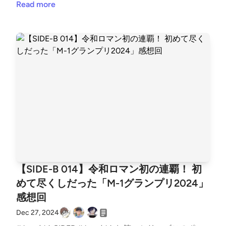
が“異例”の声明「本来、本学は『KSU』ですが…」 -
ガー兼ライターのカイがITの話題から最近のお気に入
Read more
太字です。カイかんいちしらさかSakakura九条ジョー
いうほどシードの特別感がない。R1グランプリ2025
スポニチ Sponichi Annex 芸能◇ 綾小路きみまろ高齢
り、個人的イチ推しなどを雑多に語る番組です。今回
九条ジョーさすらいラビー 中田九条ジョー真輝志さ
エントリー◇ ytv新人賞初めて審査員を務めた粗品の
者を毒舌でいじることでおなじみの漫談家綾小路 き
はSIDE-Bのお笑いシリーズとして、笑いイベント「R
すらいラビー 中田真輝志真輝志トンツカタン お抹茶
批評が的確だと話題に。粗品『ytv漫才新人賞』キレ
みまろ | 芸人紹介 | 一般社団法人落語協会◇ 鳥肌実政
-1グランプリ2025」準決勝観覧直後の感想を史上最
ドンテコルテ 渡辺銀次トンツカタン お抹茶トンツカ
キレ審査 それぞれの漫才師に的確な批評【採点＆コ
治的な発言を取り入れるお笑い芸人鳥肌実 公式サイ
多となる5人で語りました。白坂 翔 - Sho Shirasaka
タン お抹茶編集後記カイ九条ジョーの2本目に期待！
メント】 | ORICON NEWS間に合えばTVerで見られま
ト | 鳥肌翼賛会◇ スリムクラブの政治ネタ実際には民
（@shoshirasaka）さん / TwitterYusuke Sakakura🍎
かんいち今年のR-1は個人的に一番の推しである、惹
す。漫才Lovers/ytv漫才新人賞 | TVer◇ ytvの後の粗
主党でした。Ｍ１グランプリのスリムクラブの民主党
携帯総合研究所（@xeno_twit）さん / TwitterHirokaz
女香花が準決勝に進出、手応えを感じていたのです
品の感想自身のYouTubeで振り返りを配信。ytv漫才
ネタってどんなのですか？見逃しま... - Yahoo!知恵袋
u Arino ⚡️ ®︎（@kan1arino）さん / Xお知らせ過去の
が、残念な結果で2,3日ほど落ち込む経験ができまし
新人賞決定戦について - YouTubeなお、粗品はR-1に
◇ 哲夫を飛ばす審査員である哲夫を司会の今田耕司
アーカイブおよび番組の文字起こしはLISTENをご覧
た。今回の決勝進出のなかにはコンビ芸人が多く、審
ついてもYouTubeで振り返っている。【粗品】最近の
がスキップして哲夫が突っ込んだ場面。哲夫はTHE
ください。かいだん - LISTEN取り上げて欲しいネ
査員のほとんどがピン芸人なので、そのあたりが審査
SNSニュース斬った【1人賛否】 - YouTube◇ 優勝前
Wの審査で「粗品の時間が多すぎた」とラジオで苦言
タ、過去配信回へのツッコミなど、以下のフォームか
にどう現れるか期待します。しらさか九条ジョーの決
に2連覇宣言いざ優勝してみると2連覇の重みを感じ
を呈したところ、粗品のYouTubeでその発言について
らお気軽にご投稿ください。お便りフォームSNSやコ
勝進出が一番嬉しい！ しっかり爪あと残してほし
ているらしい。【Ｒ－１】友田オレ 来年以降の出場
反論されたことが話題になった、というのがベースに
ミュニティはこちらをどうぞ。● Twitterアカウント●
い！惹女香花が決勝行けなかったのは残念でしたが、
に言及「息巻いて２連覇、３連覇って言ってたんです
なっている。【M-1】笑い飯・哲夫「粗品には電話で
ハッシュタグ #kaidancast● Twitterコミュニティ● Dis
準決勝きっかけで惹女香花のYouTubeチャンネル登録
けど…」 | 東スポWEB◇ ショーハショーテン！このポ
【SIDE-B 014】令和ロマン初の連覇！ 初
話しておきました」 審査員紹介"スルー"にツッコミ
cordコミュニティニュースレターはじめました登録し
した。めちゃ面白いのでおすすめです。Sakakura過去
ッドキャストで何度か取り上げているお笑いマンガ。
めて尽くしだった「M-1グランプリ2024」
「話題の人、今注目の人やから！」 | ENCOUNT◇ 上
ていただくと、番組が配信された時にメールでお知ら
5回の優勝は、ゆりやんレトリィバァ→お見送り芸人
ジャンプSQ.│『ショーハショーテン！』原作：浅倉
感想回
戸彩の名言オートバックスがスポンサーの時に車の話
せします。「かいだん」ニュースレター取り上げた話
しんいち→田津原理音→街裏ぴんく→友田オレ決勝進
秋成 漫画：小畑 健◇ 今夜も星が綺麗ヒロ・オクムラ
題でうまくコメントを挟んでいた遠い記憶。1◇ ダウ
題◇ 5人の投票結果★は決勝進出者、名前の後ろは正
Dec 27, 2024
出はコンビ芸人が多いなと思いつつ、最後のところで
と三福エンターテイメントのピン芸人ユニットでM-1
ンタウン＋11月から開始した有料サービス。ダウンタ
答数です得票数かんいち（4）さとう（4）Sakakura