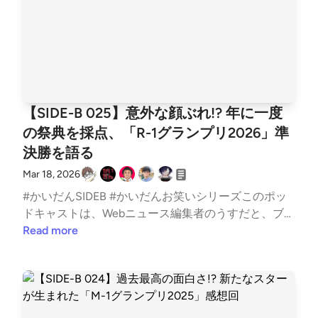
【SIDE-B 025】意外な顔ぶれ!? 年に一度
の祭典を採点、「R-1グランプリ2026」準
決勝を語る
Mar 18, 2026
#かいだんSIDEB #かいだんお笑いシリーズこのポッ
ドキャストは、Webニュース編集者のうすだと、ブロ
ガー兼ライターのカイがITの話題から最近のお気に入
Read more
り、個人的イチ推しなどを雑多に語る番組です。今回
はSIDE-Bのお笑いシリーズ、お笑いイベント「R-1グ
ランプリ2026」決勝の感想を語りました。白坂 翔 -
Sho Shirasaka（@shoshirasaka）さん / TwitterYusuk
e Sakakura🍎携帯総合研究所（@xeno_twit）さん / T