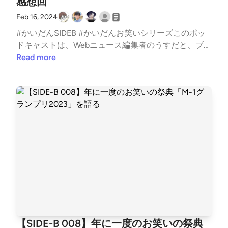
感想回
レター取り上げた話題◇ R-1グランプリピン芸人日本
も期待します!!https://youtube.com/shorts/fCeiyGYJ
らんぷり2012（当時はひらがな表記）決勝でヒュー
でM-1決勝進出者全員の飲み会を配信M-1打ち上げ by
一を決めるお笑いイベント。今回は芸歴20年、R-1決
wuE
マン中村が披露したネタ。「ことwar the 辞典」ヒュ
Feb 16, 2024
-196 ～どかーんと一発打ち上げようよ！～ - YouTub
勝初進出の街裏ぴんくが優勝。R-1グランプリ2024
ーマン中村 - YouTube◇ ザ・プラン9浅越ゴエ、2連
#かいだんSIDEB #かいだんお笑いシリーズこのポッ
e◇ マンキンお笑い用語で全力のこと。小薮発祥の用
公式サイト◇ 田津原理音のマネージャー昨年のR-1優
覇したなだぎ武などそうそうたるメンツが揃ったお笑
ドキャストは、Webニュース編集者のうすだと、ブロ
語と言われており、万金丹を飲んだかのように元気い
勝者である田津原理音はあまりテレビなどで見かける
いユニット。なお、なだぎ武はすでに脱退し、現在は
ガー兼ライターのカイがITの話題から最近のお気に入
Read more
っぱいという意味で使われている。マンキン (まんき
こともなかったが、優勝直後に担当マネージャーが失
チョップリンの2名が加わっている。ザ･プラン9 プロ
り、個人的イチ推しなどを雑多に語る番組です。今回
ん)とは【ピクシブ百科事典】◇ 去年の敗者復活U-N
踪してしまって仕事が全部なくなってしまったという
フィール｜吉本興業株式会社◇ ふかわりょうの昔の
はSIDE-Bのお笑いシリーズとして、カイがライフワ
EXTで視聴できます。M-1グランプリ2023 敗者復活
衝撃のお話。田津原理音問題｜ラリー遠田◇ 吉住の
ネタ最近もやってた。【ふかわりょう】小心者克服講
ークとして楽しみにしているお笑いイベント「R-1グ
戦(TV番組・エンタメ / 2023) - 動画配信 | U-NEXT 31
ネタが話題にデモ活動をネタにしたことで賛否両論を
座#神速49秒 #お笑い #リズムネタ #まいにち賞レー
ランプリ2024」準決勝を観覧したメンバーで、観覧
日間無料トライアル◇ カツカレーM-1最速大反省会で
巻き起こす。Ｒ－１決勝の「デモ活動」ネタが物議
ス #おすすめバラエティ #shorts - YouTube◇ ハギノ
直後の感想を語りました。白坂 翔 - Sho Shirasaka
バッテリィズのエースが語ったというエピソード。X
に 「完全に無理だった」「テレビ消した」「ブラッ
リザードマンの細かすぎて伝わらないネタYouTubeに
（@shoshirasaka）さん / TwitterYusuke Sakakura🍎
ユーザーのAkiraさん: 「エース「昨日はカツカレー食
クジョーク」など賛否両論殺到/芸能/デイリースポー
あがってました。ザ・細かすぎて伝わらないモノマネ
携帯総合研究所（@xeno_twit）さん / Twitterお知ら
べて」 久保田「バカですねぇ、カツカレー信じてん
ツ online◇ お抹茶が問題ネタで使った楽曲が規定違
2023冬 ハギノリザードマン全OAネタ - YouTubeR-
せ過去のアーカイブおよび番組の文字起こしはLISTE
ねや」 川島「かわいいですねえ」 エース「え、カツ
反したということで謝罪。近々新曲でかりんとうの車
1のネタは「日常モノマネ」というらしい。ハギノリ
Nをご覧ください。かいだん - LISTEN取り上げて欲し
カレーってあるでしょ？？」 川島「いや、その信じ
を再リリース予定とのこと。トンツカタンお抹茶『R
ザードマンの日常モノマネ8連発 No.478〜No.485 -
いネタ、過去配信回へのツッコミなど、以下のフォー
てるじゃなくて、ネッシーみたいなことじゃないの
-1』ネタ使用曲めぐり作曲者らに謝罪 規定に沿わな
YouTube◇ ヒロ・オクムラのM-1同じピン芸人の三福
ムからお気軽にご投稿ください。お便りフォームSNS
よ」 面白い🤣 #M1グランプリ #バッテリィズ http
い使用…直接依頼し新「かりんとう車」誕生へ | ORIC
エンターテイメントとともに「今夜も星が綺麗」とい
やコミュニティはこちらをどうぞ。● Twitterアカウ
s://t.co/qVW26I8DPZ」 / X◇ 石田の本ノンスタイル
ON NEWS◇ どくさいスイッチ企画の仕事会社では一
うユニットで出場。今夜も星が綺麗【敗者復活ネタ】
ント● ハッシュタグ #kaidancast● Twitterコミュニテ
石田が書いたお笑い解説本のこと。『答え合わせ(マ
応秘密にしているがバレバレらしいとのこと。R―1
【SIDE-B 008】年に一度のお笑いの祭典
＜Aブロック＞ M-1グランプリ2024 - YouTube2人で