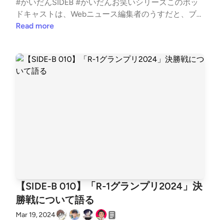
ピン芸人が勝ち切ってることが多いR-1。今年はどう
グランプリ2024も準決勝進出。YouTube番組は「今
#かいだんSIDEB #かいだんお笑いシリーズこのポッ
ウン＋と言いつつメインは松本人志が中心。Amazon
（5）カイ（3）しらさか（4）5吉住★吉住★吉住★
だろう。今から楽しみです！
夜も星が綺麗ですね」。今夜も星が綺麗ですね - You
ドキャストは、Webニュース編集者のうすだと、ブロ
やU-NEXT、ABEMAではオリジナルコンテンツを視
吉住★吉住★4友田オレ★&nbsp;友田オレ★友田オレ
Tube◇ 徳原旅行カイの一推しピン芸人。2023、202
ガー兼ライターのカイがITの話題から最近のお気に入
Read more
聴できるホーム - DOWNTOWN+｜ダウンタウンプラ
★友田オレ★4&nbsp;かが屋 加賀かが屋 加賀かが屋
4は準決勝進出していたが今回は準々決勝で敗退。徳
り、個人的イチ推しなどを雑多に語る番組です。今回
ス◇ 大喜利カフェやってるだけはあるしらさかさん
加賀かが屋 加賀4&nbsp;ウエストランド 井口ウエス
原旅行 ✈️（@tokuharas）さん / X◇ 寺田寛明このポ
は年末恒例SIDE-Bのお笑いシリーズ、「M-1グランプ
は「ボケルバ」という大喜利カフェを運営しています
トランド 井口ウエストランド 井口ウエストランド 井
ッドキャストで推しているピン芸人。2023、2024と
リ2024」 について、いつものメンバー白坂さんとSa
大喜利カフェ ボケルバ◇ 頭頭と書いて「とうず」と
口3ルシファー吉岡★ルシファー吉岡★&nbsp;&nbsp;
決勝進出するも2025は準々決勝敗退。寺田寛明（@t
kakuraさんとで徹底的に語りました。白坂 翔 - Sho S
読む、松本人志の映像作品ダウンタウン松本人志の
ルシファー吉岡★3ヒロ・オクムラ★ヒロ・オクムラ
eradann）さん / X◇ お見送り芸人しんいちのR-1チャ
hirasaka（@shoshirasaka）さん / TwitterYusuke Saka
流 頭頭 - 映画情報・レビュー・評価・あらすじ | Fil
★&nbsp;ヒロ・オクムラ★&nbsp;3こたけ正義感こた
ンピオン歌ネタR-1グランプリ2025直後のENGEIグラ
kura🍎携帯総合研究所（@xeno_twit）さん / Twitter
marks映画◇ BSよしもとに松本人志が出演大晦日放
け正義感&nbsp;こたけ正義感&nbsp;2ホロッコこまり
ンドスラムで披露したネタ。ENGEIグランドスラム |
お知らせ過去のアーカイブおよび番組の文字起こしは
送の特番に出演とのこと。松本人志 1年10カ月ぶ
&nbsp;&nbsp;ホロッコこまり&nbsp;2トンツカタン お
TVer◇ 銀河一平場が弱い田津原理音2024年の優勝
LISTENをご覧ください。かいだん - LISTEN取り上げ
り“テレビ復帰” 大みそか放送BSよしもとの特番で午
抹茶&nbsp;&nbsp;トンツカタン お抹茶&nbsp;2&nbsp;
時、あまりに平場が弱いと周囲から言われていると話
て欲しいネタ、過去配信回へのツッコミなど、以下の
後3時30分から - スポニチ Sponichi Annex 芸能◇ ヤ
ヤナギブソンヤナギブソン&nbsp;&nbsp;2&nbsp;&nbs
題に。田津原理音、『R-1』の夢背負うも周囲の評価
フォームからお気軽にご投稿ください。お便りフォー
ーレンズのワンマン第1回ワンマンツアーが12月29日
p;&nbsp;中野なかるてぃん中野なかるてぃん1kento fu
は「“銀河一平場が弱い”と…」 | マイナビニュース◇
ムSNSやコミュニティはこちらをどうぞ。● Twitter
まで配信中。【ヤーレンズ第1回単独ライブツアー20
kaya&nbsp;&nbsp;&nbsp;&nbsp;1ふかわりょう&nbsp;
なだぎ武と友近2人はもと恋人同士。なだぎ武、元恋
アカウント● ハッシュタグ #kaidancast● Twitterコミ
25「熱い胸さわぎ」】アーカイブ配信情報｜WEB情
&nbsp;&nbsp;&nbsp;1&nbsp;チャンス大城★&nbsp;&n
人・友近の結婚報道に苦笑い「僕が1番の被害者」 | O
ュニティ● Discordコミュニティニュースレターはじ
報｜トピックス｜ケイダッシュステージ公式WEBサ
bsp;&nbsp;1&nbsp;かが屋 賀屋&nbsp;&nbsp;&nbsp;1&
【SIDE-B 010】「R-1グランプリ2024」決
RICON NEWS編集後記カイファイナルステージの感
めました登録していただくと、番組が配信された時に
イト◇ なんかビンタするやつカイが好きだったラン
nbsp;&nbsp;苺ちゃん&nbsp;&nbsp;1&nbsp;&nbsp;ハギ
勝戦について語る
想が全然違ったのが面白かった。やっぱり感想回は複
メールでお知らせします。「かいだん」ニュースレタ
プアップという男女コンビ。2007年に解散。ランプ
ノリザードマン★&nbsp;&nbsp;1&nbsp;&nbsp;田津原
数でやると楽しいですね。友田オレがお笑い芸人たち
ー取り上げた話題◇ ダウンタウンチャンネル（仮）
Mar 19, 2024