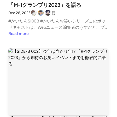
ィ● Discordコミュニティニュースレターはじめまし
ガジンハウス新書)』 — 石田明 著 — マガジンハウス
決勝進出アマ芸人「どくさいスイッチ企画」は大阪の
「今夜も星が綺麗ですね」というYouTubeチャンネル
「M-1グランプリ2023」を語る
た登録していただくと、番組が配信された時にメール
の本◇ 島田紳助M-1冒頭で島田紳助のメッセージが映
会社員 同僚に内緒も「バレてるみたいです」― ス
も持っている。今夜も星が綺麗ですね - YouTube◇
でお知らせします。「かいだん」ニュースレター取り
Dec 28, 2023
されて話題に。「いつまでもM-1が夢の入口でありま
ポニチ Sponichi Annex 芸能◇ 大喜利カフェしらさか
こたけ正義感のライブ「弁論」YouTubeで一時期無料
上げた話題◇ 4人の投票結果★は決勝進出者、名前の
すように」 創設者・島田紳助のメッセージが話題: J
#かいだんSIDEB #かいだんお笑いシリーズこのポッ
さんが運営している大喜利カフェ「ボケルバ」のこ
配信されて話題に。こたけ正義感「弁論」 | ワタナベ
後ろは正答数です。得票数カイ(5)しらさか(5)Sakaku
-CAST ニュース◇ エバースのYouTubeこちらをどう
ドキャストは、Webニュース編集者のうすだと、ブロ
と。大喜利カフェ ボケルバボケルバのレビューはこ
エンターテインメント◇ 右上がUSB-AなMacBook20
ra(3)さとう(6)4寺田寛明★寺田寛明★寺田寛明★寺
ぞ。エバースチャンネル - YouTube編集後記カイ色々
ガー兼ライターのカイがITの話題から最近のお気に入
Read more
ちら。世界初の大喜利カフェ「ボケルバ」 4月1日
17年のMacBook Airが最後っぽいMacBook Air (13-inc
田寛明★3ルシファー吉岡★ルシファー吉岡★&nbsp;
語ってから2周目のM-1見るのも新たな発見があって
り、個人的イチ推しなどを雑多に語る番組です。今回
オープン - Impress Watch◇ 徳原旅行の有料の日記R-
h, 2017) - 技術仕様 - Apple サポート (日本)編集後記
ルシファー吉岡★3吉住★吉住★&nbsp;吉住★3Yes!ア
楽しい。点の高低はあれど全出場者みんな面白かった
はSIDE-Bのお笑いシリーズとして、年に一度のお笑
1グランプリ2024についての1年間の記録をnoteで有
カイ今年は正答率最下位、しかも1人だけ選んだお笑
キトYes!アキトYes!アキト&nbsp;3ななまがり森下な
な。エバースももちろんなんですがジョックロックの
いの祭典「M-1グランプリ2023」 について、R-1グラ
料販売。R-1グランプリ2024記｜徳原旅行◇ 石川啄
い芸人もなしという微妙な結末でしたが、自分の心に
なまがり森下&nbsp;ななまがり森下3徳原旅行&nbsp;
今後も期待です。なお内輪の話では今回録音にH2ess
ンプリに引き続き白坂さんとSakakuraさんとで徹底的
木の俳号正しくは雅号らしい。石川啄木は名前ではな
素直に生きることにします。しかし人数が多かったこ
徳原旅行徳原旅行3&nbsp;サツマカワRPG★サツマカ
entialを使ってみました。複数人数の収録に手軽なの
に語りました。白坂 翔 - Sho Shirasaka（@shoshirasa
く本名は石川一、ということを知識として持っている
ともあれど、決勝進出者予想に漏れがなかったのはな
ワRPG★サツマカワRPG★2ハマノとヘンミ へんみ亮
で音質問題なかったら今後はこれでいこうかな。しら
ka）さん / TwitterYusuke Sakakura🍎携帯総合研究所
とまた見え方が違いそう。◇ 街裏ぴんくが関西で出
かなかいい予想であったのではないでしょうか。しら
介&nbsp;ハマノとヘンミ へんみ亮介&nbsp;2トンツカ
さか今年のM-1は、令和ロマンがとにかくすごかっ
（@xeno_twit）さん / Twitterお知らせ過去のアーカ
たテレビ優勝後に出たカンテレ「よ〜いドン」ではR
さか決勝進出者を予想してるときが一番楽しい！大本
タンお抹茶★トンツカタンお抹茶★&nbsp;&nbsp;2街
た、の一言に尽きますね。ただでさえ実力があるのに
イブおよび番組の文字起こしはLISTENをご覧くださ
-1より長い5分を使って笑いを火さらったらしい。見
命は吉住として、対抗で友田オレ、ルシファー吉岡を
裏ぴんく★&nbsp;&nbsp;街裏ぴんく★2&nbsp;おいで
トップバッター引いて会場全体を味方にする流れ、完
い。かいだん - LISTEN取り上げて欲しいネタ、過去
たい。Ｒ－１優勝・街裏ぴんく「つまらない」「笑え
推します！Sakakura去年の予想は正当数が圧倒的最下
やす小田おいでやす小田&nbsp;2&nbsp;マツモトクラ
璧すぎました。個人的には、エバースが惜しくも4位
配信回へのツッコミなど、以下のフォームからお気軽
ない」酷評の原因に生放送で言及「落ちついてやった
位、ファイナルステージ進出はゼロで1年間、奥歯を
ブマツモトクラブ&nbsp;1&nbsp;&nbsp;苺ちゃん&nbs
で2本目見れなかったのが悔しかったので来年こそ
にご投稿ください。お便りフォームSNSやコミュニテ
らこれだけ面白い」/芸能/デイリースポーツ online◇
噛み締めていましたが、今年は男ットコ前の当て方を
p;1&nbsp;&nbsp;&nbsp;真輝志★1&nbsp;&nbsp;&nbsp;
は！と期待しています。Sakakura令和ロマン・くるま
ィはこちらをどうぞ。● Twitterアカウント● ハッシュ
吉住はもう女優ドラマに色々と出演中。吉住の出演ド
したので1年間は調子に乗れそうです。さとう認知度
SAKURAI1&nbsp;&nbsp;kento fukaya★&nbsp;◇ R-1
がフリーザのようなポーズで登場しながら「終わらせ
タグ #kaidancast● Twitterコミュニティ● Discordコミ
ラマ一覧 | WEBザテレビジョン編集後記カイ2025は