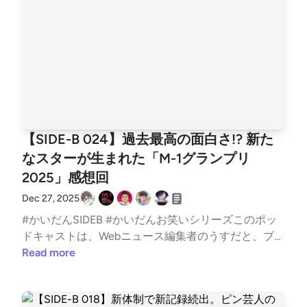
witterHirokazu Arino ⚡️ ®︎（@kan1arino）さん / Xお
知らせ過去のアーカイブおよび番組の文字起こしはLI
STENをご覧ください。かいだん - LISTEN取り上げて
欲しいネタ、過去配信回へのツッコミなど、以下のフ
ォームからお気軽にご投稿ください。お便りフォーム
SNSやコミュニティはこちらをどうぞ。● Twitterア
カウント● ハッシュタグ #kaidancast● Twitterコミュ
ニティ● Discordコミュニティニュースレターはじめ
【SIDE-B 024】過去最高の面白さ!? 新た
ました登録していただくと、番組が配信された時にメ
なスターが生まれた「M-1グランプリ
ールでお知らせします。「かいだん」ニュースレター
2025」感想回
取り上げた話題◇ R-1グランプリ2026今年の決勝戦
は3月21日18時30分から。R1グランプリ2026準決勝
Dec 27, 2025
の模様は当日の出順と違いますがYouTubeで見られま
#かいだんSIDEB #かいだんお笑いシリーズこのポッ
す。【準決勝ネタ】かが屋 賀屋 - YouTube◇ バカリ
ドキャストは、Webニュース編集者のうすだと、ブロ
ズムの日本地図バカリズムの持ちネタは本になってま
ガー兼ライターのカイがITの話題から最近のお気に入
Read more
す都道府県の持ちかた｜一般書｜サブカルチャー｜本
り、個人的イチ推しなどを雑多に語る番組です。今回
を探す｜ポプラ社&nbsp;◇ 引っ越すと投票権がない
はSIDE-Bのお笑いシリーズ、お笑いイベント「R-1グ
引っ越して3ヶ月は前の住所での投票になり、さらに
ランプリ2025」決勝の感想をで語りました。白坂 翔