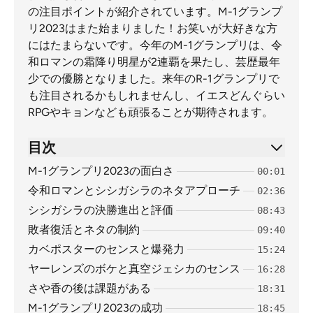
の注目ポイントが紹介されています。M-1グランプ
リ2023はまた始まりました！お笑いが大好きな方
にはたまらないです。今年のM-1グランプリは、令
和ロマンの霜降り明星が2連覇を果たし、芸歴最年
少での優勝となりました。来年のR-1グランプリで
も注目されるかもしれませんし、イエスどんぐらい
RPGやキョンなども頑張ることが期待されます。
目次
M-1グランプリ2023の面白さ
00:01
令和ロマンとシシガシラのネタアプローチ
02:36
シシガシラの決勝進出と評価
08:43
敗者復活とネタの制約
09:40
カベポスターのセンスと爆発力
15:24
ヤーレンズのボケと真空ジェシカのセンス
16:28
さや香の後は課題がある
18:31
M-1グランプリ2023の成功
18:45