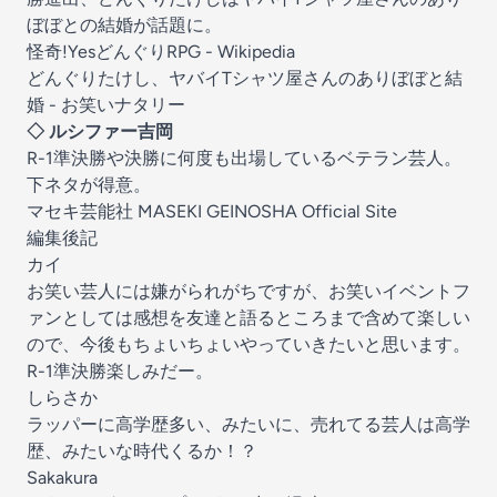
ぼぼとの結婚が話題に。
怪奇!YesどんぐりRPG - Wikipedia
どんぐりたけし、ヤバイTシャツ屋さんのありぼぼと結
婚 - お笑いナタリー
◇ ルシファー吉岡
R-1準決勝や決勝に何度も出場しているベテラン芸人。
下ネタが得意。
マセキ芸能社 MASEKI GEINOSHA Official Site
編集後記
カイ
お笑い芸人には嫌がられがちですが、お笑いイベントフ
ァンとしては感想を友達と語るところまで含めて楽しい
ので、今後もちょいちょいやっていきたいと思います。
R-1準決勝楽しみだー。
しらさか
ラッパーに高学歴多い、みたいに、売れてる芸人は高学
歴、みたいな時代くるか！？
Sakakura