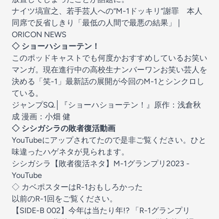
ナイツ塙宣之、若手芸人への“M-1ドッキリ”謝罪 本人
同席で反省しきり「最低の人間で最悪の結果」 |
ORICON NEWS
◇ ショーハショーテン！
このポッドキャストでも何度かおすすめしているお笑い
マンガ。現在進行中の高校生ナンバーワンお笑い芸人を
決める「笑-1」最新話の展開が今回のM-1とシンクロし
ている。
ジャンプSQ.│『ショーハショーテン！』原作：浅倉秋
成 漫画：小畑 健
◇ シシガシラの敗者復活動画
YouTubeにアップされてたので是非ご覧ください。ひと
味違ったハゲネタが見られます。
シシガシラ【敗者復活ネタ】M-1グランプリ2023 -
YouTube
◇ カベポスターはR-1おもしろかった
以前のR-1回をご覧ください。
【SIDE-B 002】今年は当たり年!? 「R-1グランプリ