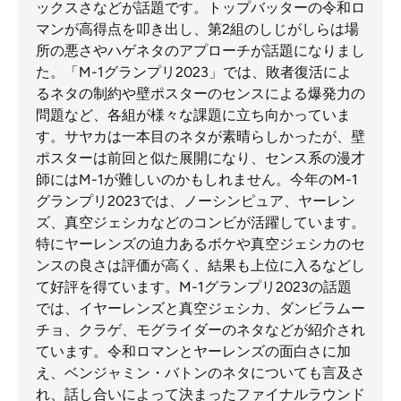
ックスさなどが話題です。トップバッターの令和ロ
マンが高得点を叩き出し、第2組のしじがしらは場
所の悪さやハゲネタのアプローチが話題になりまし
た。「M-1グランプリ2023」では、敗者復活によ
るネタの制約や壁ポスターのセンスによる爆発力の
問題など、各組が様々な課題に立ち向かっていま
す。サヤカは一本目のネタが素晴らしかったが、壁
ポスターは前回と似た展開になり、センス系の漫才
師にはM-1が難しいのかもしれません。今年のM-1
グランプリ2023では、ノーシンピュア、ヤーレン
ズ、真空ジェシカなどのコンビが活躍しています。
特にヤーレンズの迫力あるボケや真空ジェシカのセ
ンスの良さは評価が高く、結果も上位に入るなどし
て好評を得ています。M-1グランプリ2023の話題
では、イヤーレンズと真空ジェシカ、ダンビラムー
チョ、クラゲ、モグライダーのネタなどが紹介され
ています。令和ロマンとヤーレンズの面白さに加
え、ベンジャミン・バトンのネタについても言及さ
れ、話し合いによって決まったファイナルラウンド