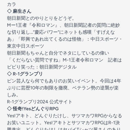
カラ
◇ 麻生さん
朝日新聞とのやりとりをどうぞ。
Mー1王者『令和ロマン』、朝日新聞記者の質問に絶妙
な切り返し…“慶応パワー”にネットも感嘆「すげえな
あ」「即興であれ出てくるのは怪物」：中日スポーツ・
東京中日スポーツ
朝日新聞もちゃんと自分でネタにしているの偉い
「くだらない質問ですね」M-1王者令和ロマン 記者は
ビビり笑った：朝日新聞デジタル
◇ R-1グランプリ
ピン芸人なら何でもありのお笑いイベント。今回は4年
ぶりに芸歴10年の制限を撤廃、ベテラン勢の逆襲が楽
しみ。
R-1グランプリ2024 公式サイト
◇ 怪奇!YesどんぐりRPG
Yes!アキト、どんぐりたけし、サツマカワRPGからなる
お笑いユニット。Yes!アキトとサツマカワRPGはR-1決
勝進出、どんぐりたけしはヤバイTシャツ屋さんのあり