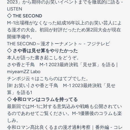
2023」から期待のお笑いイベントまでを徹底的に語る -
LISTEN
◇ THE SECOND
M-1出場権がなくなった結成16年以上のお笑い芸人によ
る漫才の大会。初回が好評だったため第2回大会が現在
開催準備中。
THE SECOND～漫才トーナメント～ - フジテレビ
◇ さや香は見せ算をやりたかった
本人が語った書き起こしをどうぞ。
さや香と千鳥 M-1 2023最終決戦「見せ算」を語る |
miyearnZZ Labo
チンポジ云々はこちらのはてブでした。
[B! お笑い] さや香と千鳥 M-1 2023最終決戦「見せ
算」を語る
1
◇ 令和ロマンはコラムを持ってる
最新回ではM-1に対する意気込みや戦略も公開されてい
るのであわせてご覧ください。M-1優勝後のコラムも楽
しみ。
令和ロマン髙比良くるまの漫才過剰考察｜番外編 - コレ