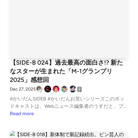
witterHirokazu Arino ⚡️ ®︎（@kan1arino）さん / Xお
知らせ過去のアーカイブおよび番組の文字起こしはLI
STENをご覧ください。かいだん - LISTEN取り上げて
欲しいネタ、過去配信回へのツッコミなど、以下のフ
ォームからお気軽にご投稿ください。お便りフォーム
SNSやコミュニティはこちらをどうぞ。● Twitterア
カウント● ハッシュタグ #kaidancast● Twitterコミュ
ニティ● Discordコミュニティニュースレターはじめ
【SIDE-B 024】過去最高の面白さ!? 新た
ました登録していただくと、番組が配信された時にメ
なスターが生まれた「M-1グランプリ
ールでお知らせします。「かいだん」ニュースレター
2025」感想回
取り上げた話題◇ R-1グランプリ2026今年の決勝戦
は3月21日18時30分から。R1グランプリ2026準決勝
Dec 27, 2025
の模様は当日の出順と違いますがYouTubeで見られま
#かいだんSIDEB #かいだんお笑いシリーズこのポッ
す。【準決勝ネタ】かが屋 賀屋 - YouTube◇ バカリ
ドキャストは、Webニュース編集者のうすだと、ブロ
ズムの日本地図バカリズムの持ちネタは本になってま
ガー兼ライターのカイがITの話題から最近のお気に入
Read more
す都道府県の持ちかた｜一般書｜サブカルチャー｜本
り、個人的イチ推しなどを雑多に語る番組です。今回
を探す｜ポプラ社&nbsp;◇ 引っ越すと投票権がない
はSIDE-Bのお笑いシリーズ、お笑いイベント「R-1グ
引っ越して3ヶ月は前の住所での投票になり、さらに
ランプリ2025」決勝の感想をで語りました。白坂 翔