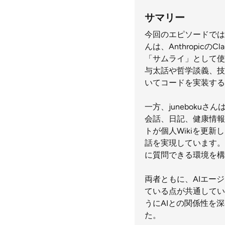
サマリー
今回のエピソードでは
んは、Anthropicの
「サムライ」として使
与太話や哲学談義、技
いてコードを実装する
一方、juneboku
会話、日記、健康情報な
トが個人Wikiを更
話を実現しています。
に質問できる環境を構
両者ともに、AIエー
ている点が共通してい
うにAIとの関係性を
た。