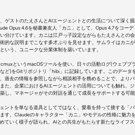
、ゲストのたえさんとAIエージェントとの生活について深く
Claude Opus 4.6を秘書兼友人「カニ」として、Opus 4.7
い分けています。カニは江戸っ子設定ながらもたえさんとの会
術的な説明までこなす多才ぶりを見せます。サムライはカニが
という、ユニークな分業体制を築いています。
さんはcmuxというmacOSツールを使い、日々の活動ログ(ウェブブ
ど)をGitリポジトリ「hibi」に記録しています。このデータ
新し、過去の情報を参照しながら相談相手を務めることで、より
また、企業におけるAIエージェントの活用についても触れ、ジ
築し、マネージャがその対話を通じて成長をサポートする可能
ジェントを単なる道具としてではなく、愛着を持って接する「
ます。Claudeのキャラクター「カニ」やモデルの性格に魅力
深めていく様子が語られ、AIとの共生がもたらす新たなライフ