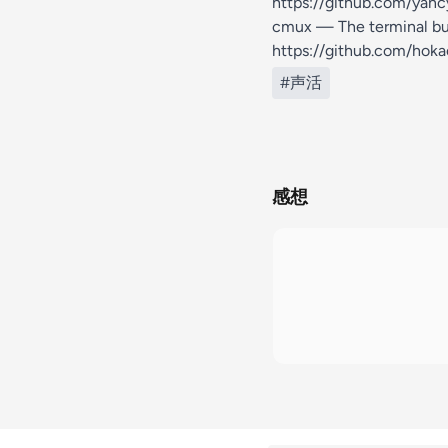
https://github.com/yanc
cmux — The terminal buil
https://github.com/hoka
#声活
感想