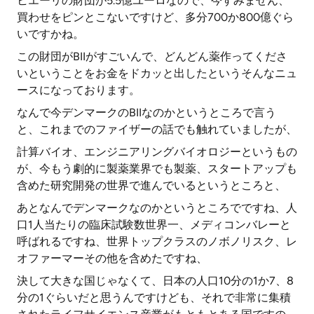
ヒエーリの財団が5.5億ユーロなので、今すみません、
買わせをピンとこないですけど、多分700か800億ぐら
いですかね。
この財団がBIIがすごいんで、どんどん薬作ってくださ
いということをお金をドカッと出したというそんなニュ
ースになっております。
なんで今デンマークのBIIなのかというところで言う
と、これまでのファイザーの話でも触れていましたが、
計算バイオ、エンジニアリングバイオロジーというもの
が、今もう劇的に製薬業界でも製薬、スタートアップも
含めた研究開発の世界で進んでいるというところと、
あとなんでデンマークなのかというところでですね、人
口1人当たりの臨床試験数世界一、メディコンバレーと
呼ばれるですね、世界トップクラスのノボノリスク、レ
オファーマーその他を含めたですね、
決して大きな国じゃなくて、日本の人口10分の1か7、8
分の1ぐらいだと思うんですけども、それで非常に集積