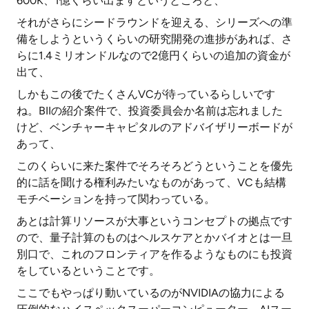
600K、1億くらい出ますというところと、
それがさらにシードラウンドを迎える、シリーズへの準
備をしようというくらいの研究開発の進捗があれば、さ
らに1.4ミリオンドルなので2億円くらいの追加の資金が
出て、
しかもこの後でたくさんVCが待っているらしいです
ね。BIIの紹介案件で、投資委員会か名前は忘れました
けど、ベンチャーキャピタルのアドバイザリーボードが
あって、
このくらいに来た案件でそろそろどうということを優先
的に話を聞ける権利みたいなものがあって、VCも結構
モチベーションを持って関わっている。
あとは計算リソースが大事というコンセプトの拠点です
ので、量子計算のものはヘルスケアとかバイオとは一旦
別口で、これのフロンティアを作るようなものにも投資
をしているということです。
ここでもやっぱり動いているのがNVIDIAの協力による