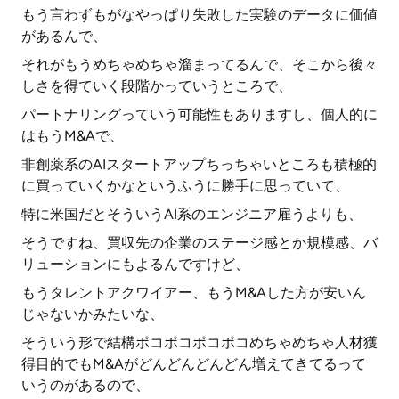
もう言わずもがなやっぱり失敗した実験のデータに価値
があるんで、
それがもうめちゃめちゃ溜まってるんで、そこから後々
しさを得ていく段階かっていうところで、
パートナリングっていう可能性もありますし、個人的に
はもうM&Aで、
非創薬系のAIスタートアップちっちゃいところも積極的
に買っていくかなというふうに勝手に思っていて、
特に米国だとそういうAI系のエンジニア雇うよりも、
そうですね、買収先の企業のステージ感とか規模感、バ
リューションにもよるんですけど、
もうタレントアクワイアー、もうM&Aした方が安いん
じゃないかみたいな、
そういう形で結構ポコポコポコポコめちゃめちゃ人材獲
得目的でもM&Aがどんどんどんどん増えてきてるって
いうのがあるので、