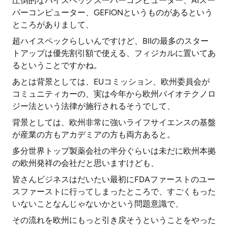
圧倒的なハイスペックスーパーコンピューター、AIスー
パーコンピューター、GEFIONというものがあるという
ところがありまして、
超ハイスペックらしいんですけど、BIIの最多のスター
トアップは優先割引額で使える、フィジカルに置いてあ
るということですかね。
あとは背景としては、EUコミッション、欧州委員会が
コミュニティカーの、実は今年から欧州バイオテクノロ
ジー法という法律が施行されるそうでして、
背景としては、欧州非常に強いライフサイエンスの基盤
が産業の方もアカデミアの方も両方あると。
多分世界トップ製薬会社の半分ぐらいは未だに欧州本拠
の欧州発祥の会社だと思いますけども、
皆さんビジネスはだいたい最初にFDAファーストのユー
スファーストに行ってしまったところで、すごくもった
いないことなんじゃないかという問題意識で、
その流れを欧州にもっと引き戻そうということをやった