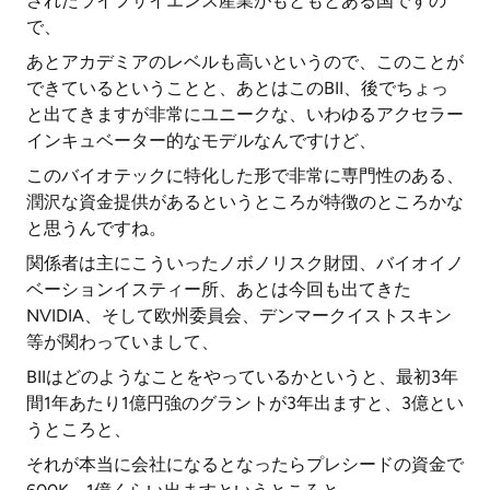
されたライフサイエンス産業がもともとある国ですの
で、
あとアカデミアのレベルも高いというので、このことが
できているということと、あとはこのBII、後でちょっ
と出てきますが非常にユニークな、いわゆるアクセラー
インキュベーター的なモデルなんですけど、
このバイオテックに特化した形で非常に専門性のある、
潤沢な資金提供があるというところが特徴のところかな
と思うんですね。
関係者は主にこういったノボノリスク財団、バイオイノ
ベーションイスティー所、あとは今回も出てきた
NVIDIA、そして欧州委員会、デンマークイストスキン
等が関わっていまして、
BIIはどのようなことをやっているかというと、最初3年
間1年あたり1億円強のグラントが3年出ますと、3億とい
うところと、
それが本当に会社になるとなったらプレシードの資金で