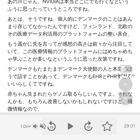
あの川じゃん、NVIDIAは本当どこにでも行くなという
ふうに思ったっていうところですね。
あとは、そうですね、個人的にデンマークのことはあん
まり存じてなかったんですけど、フィンランド、北欧の
その医療データ利活用のプラットフォームの整い具合、
もう遥かに先を言ってが感想の高さは前々から注目して
いて、この医療情報のプラットフォームにはめちゃめち
ゃ学ぶことが多いなというふうに思った次第ですね。
デンマークもたまたまデンマーク大使館の人と本業のほ
スクロール
うで話すことがあって、デンマークもEHRとPHRすごく
いいらしくてですね。
赤ちゃん生まれたらゲノム取るらしいんですよ。それな
んかも、もちろん改善しないかもしれないですけど、機
微情報なので。
ただ、データベース上にはちゃんとあって、必要があれ
ば研究にも臨床にも使えるっていう状況。
29:01
もちろん許諾はあるんだと思うんですけど、機微情報な