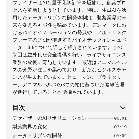
ファイザーはAIと量子化学計算を駆使し、創薬プロ
セスを革新しようとしています。特に、生成AIを活
用したデータドリブンな開発体制は、製薬業界の未
来を変える可能性を秘めています。デンマークにお
けるバイオイノベーションの発展や、ノボノリスク
ファーマの財団が推進するバイオテックインキュベ
ーターBIIについて詳しく紹介されています。この
財団は並外れた資金提供を行い、ライフサイエンス
業界の成長に寄与しています。最近はアニマルヘル
スの分野が注目を集めており、新たなビジネスチャ
ンスが生まれています。ヒューマン、プラネタリ
ー、アニマルヘルスの3つの軸に基づいた健康管理
が進行していることが指摘されています。
目次
ファイザーのAIリボリューション
00:01
製薬業界の変化
03:19
データドリブンな開発
05:04