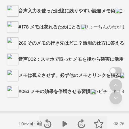
音声入力を使った記憶に残りやすい読書メモ術
ごりゅ
#178 メモは忘れるためにとる
りょーちんのわがま
266 そのメモの行き先はどこ？活用の仕方に答える
音声002：スマホで取ったメモを後から確実に活用
メモは孤立させず、必ず他のメモとリンクを張る
シ
スクロール
#063 メモの効果を倍増させる習慣
ハピチョキ！30
08:26