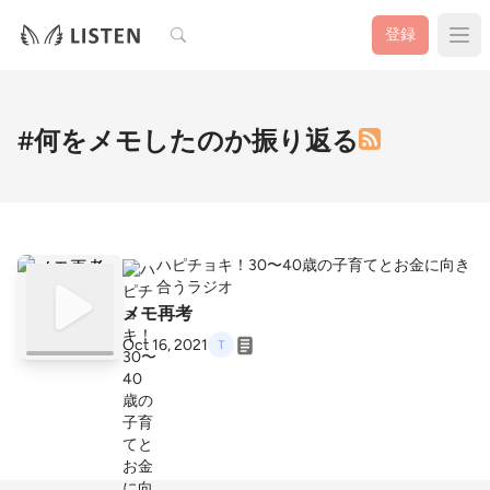
検索
登録
#何をメモしたのか振り返る
ハピチョキ！30〜40歳の子育てとお金に向き
合うラジオ
メモ再考
Oct 16, 2021