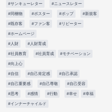
#サンキューレター
#ニュースレター
#同梱物
#ポスター
#ポップ
#新規客
#既存客
#ファン客
#リピーター
#ホームページ
#人財
#人財育成
#社員教育
#社員育成
#モチベーション
#向上心
#自信
#自己肯定感
#自己承認
#自己重要感
#自己尊敬
#自己受容
#思考
#感情
#行動
#幸せ
#幸福
#インナーチャイルド