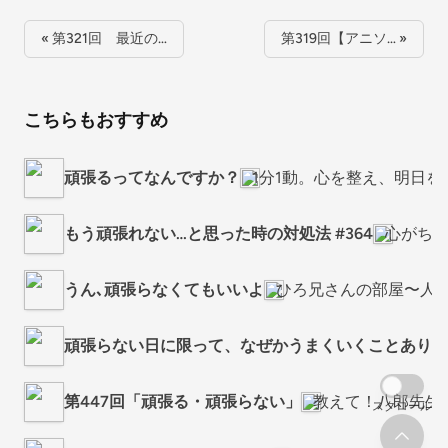
« 第321回 最近の…
第319回【アニソ… »
こちらもおすすめ
頑張るってなんですか？
1分1動。心を整え、明日
もう頑張れない…と思った時の対処法 #364
心がちょ
うん､頑張らなくてもいいよ
ひろ兄さんの部屋〜人
頑張らない日に限って、なぜかうまくいくことありま
第447回「頑張る・頑張らない」
教えて！八郎先生
スクロール