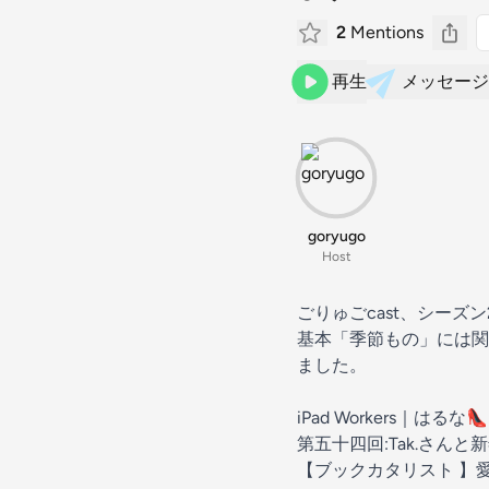
2
Mentions
再生
メッセージ
goryugo
Host
ごりゅごcast、シーズン
基本「季節もの」には関
ました。
iPad Workers｜はるな👠i
第五十四回:Tak.さんと新年の
【ブックカタリスト 】