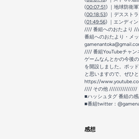
(
00:07:51
) ｜地球防衛
(
00:18:53
) ｜デススト
(
01:49:56
) ｜エンディ
//// 番組へのおたより //////
番組へのおたより・メ
gamenantoka@gmail.c
//// 番組YouTubeチャンネル 
ゲームなんとかの今後の
を開設しました。ポッド
と思いますので、ぜひと
https://www.youtube.c
//// その他 ///////////////
■ハッシュタグ 番組の
■番組twitter：
@gamena
感想