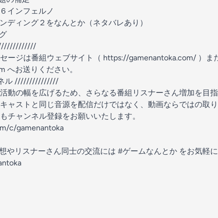
軍６インフェルノ
ランディング２をなんとか（ネタバレあり）
ング
/////////
ッセージは番組ウェブサイト（
https://gamenantoka.com/
）ま
om
へお送りください。
///////////////
活動の幅を広げるため、さらなる番組リスナーさん増加を目指して
キャストと同じ音源を配信だけではなく、動画ならではの取り
もチャンネル登録をお願いいたします。
om/c/gamenantoka
感想やリスナーさん同士の交流には
#ゲームなんとか
をお気軽に
ntoka