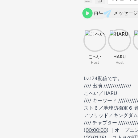
再生
メッセージ
こへい
HARU
Host
Host
Lv.174配信です。
//// 出演 ///////////////
こへい
／
HARU
//// キーワード ///////////
スト６／地球防衛軍６ 難易度
アソリッド／キングダムハ
//// チャプター ///////////
(
00:00:00
) ｜オープニ
(
00:01:16
) ｜スト６の