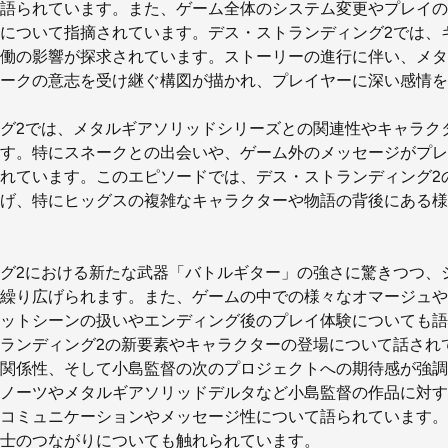
語られています。また、ゲーム全体のシステム変更やプレイの
について指摘されています。デス・ストランディング2では、
働の影響が探求されています。ストーリーの進行に伴い、メタ
ークの意志を受け継ぐ構図が描かれ、プレイヤーに深い感情を
グ2では、メタルギアソリッドシリーズとの関連性やキャラク
す。特にスネークとの出会いや、ゲーム外のメッセージがプレ
れています。このエピソードでは、デス・ストランディング2
げ、特にヒッグスの複雑なキャラクターや物語の背後にある様
グ2における新たな武器「バトルギター」の強さに驚きつつ、
繰り広げられます。また、ゲームの中での様々なオマージュや
ットシーンの扱いやエンディング後のプレイ体験についても語
ランディング2の新要素やキャラクターの登場について話され
関係性、そして小島監督の次のプロジェクトへの期待感が強調
ノーツやメタルギアソリッドデルタなど小島監督の作品に対す
コミュニケーションやメッセージ性について語られています。
士のつながりについても触れられています。