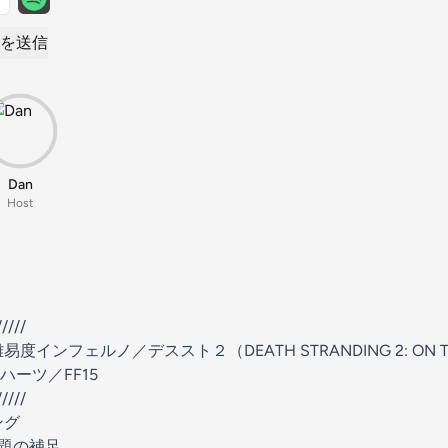
を送信
Dan
Host
////
インフェルノ／デススト２（DEATH STRANDING 2: ON 
ーツ／FF15
////
ング
話題の補足