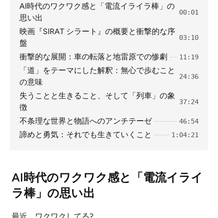
AI時代のワクワク感と「電流イライラ棒」の
00:01
思い出
映画『SIRAT シラート』の概要と衝撃的な序
03:10
盤
衝撃的な展開：車の転落と地雷原での惨劇
11:19
「道」をテーマにした解釈：無心で歩むこと
24:36
の意味
失うことと生きること、そして「列車」の象
37:24
徴
不条理な世界と物語へのアンチテーゼ
46:54
諦めと勇気：それでも生きていくこと
1:04:21
AI時代のワクワク感と「電流イライ
ラ棒」の思い出
最近、ワクワクしてる?