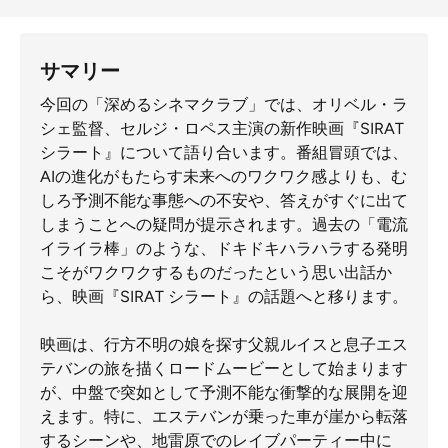
サマリー
今回の「深めるシネマクラブ」では、オリベル・ラ
シェ監督、セルジ・ロペス主演の新作映画『SIRAT
シラート』について語り合います。番組冒頭では、
AIの進化がもたらす未来へのワクワク感よりも、む
しろ予測不能な事態への不安や、答えがすぐに出て
しまうことへの疑問が提示されます。過去の「電流
イライラ棒」のような、ドキドキハラハラする発明
こそがワクワクするものだったという思い出話か
ら、映画『SIRAT シラート』の話題へと移ります。
映画は、行方不明の娘を探す父親ルイスと息子エス
テバンの旅を描くロードムービーとして始まります
が、中盤で突如として予測不能な衝撃的な展開を迎
えます。特に、エステバンが乗った車が崖から転落
するシーンや、地雷原でのレイブパーティー中に