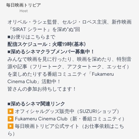
毎日映画トリビア
Host
オリベル・ラシェ監督、セルジ・ロペス主演、新作映画
『SIRAT シラート』を深め"ぬ"回
■お便りは
こちら
まで
配信スケジュール：火曜19時(基本)
■
深めるシネマクラブメンバー募集中！
みんなで映画を見に行ったり、映画を深めたり、特別音
源や記事（フリートーク、アフタートーク、エッセイ）
を楽しめたりする番組コミュニティ「
Fukameru
Cinema Club
」活動中！
皆さんの参加お待ちしてます！
■深めるシネマ関連リンク
▶︎ オフィシャルグッズ販売中（SUZURIショップ）
▶︎ Fukameru Cinema Club（新・番組コミュニティ）
▶︎ 毎日映画トリビア公式サイト（お仕事依頼はこち
ら）