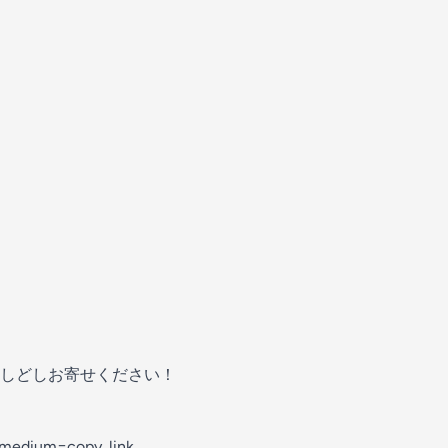
しどしお寄せください！
edium=copy_link