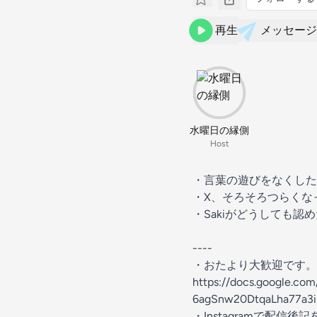
再生
メッセージ
水曜日の縁側
Host
・言葉の遊びをなくした
・X、そろそろつらくな
・Sakiがどうしても認
----
・おたより大歓迎です。
https://docs.google.c
6agSnw20DtqaLha77a3i
・️Instagramで配信後記をつ