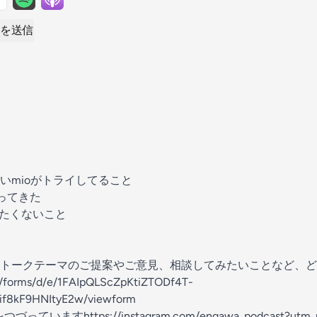
を送信
いmioがトライしてること
ってきた
めたくないこと
トークテーマのご提案やご意見、相談してみたいことなど、ど
om/forms/d/e/1FAIpQLScZpKtiZTODf4T-
if8kF9HNItyE2w/viewform
づっていますhttps://instagram.com/engawa_podcast?utm_m