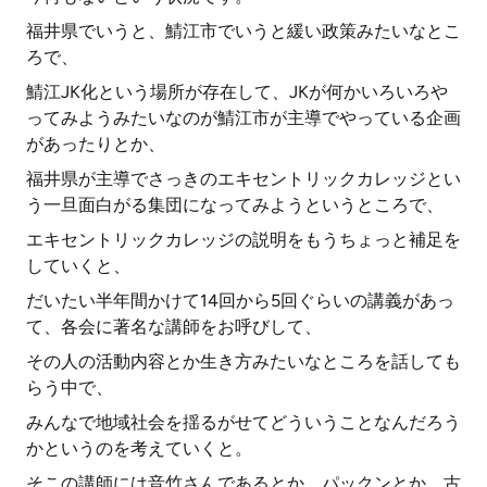
福井県でいうと、鯖江市でいうと緩い政策みたいなとこ
ろで、
鯖江JK化という場所が存在して、JKが何かいろいろや
ってみようみたいなのが鯖江市が主導でやっている企画
があったりとか、
福井県が主導でさっきのエキセントリックカレッジとい
う一旦面白がる集団になってみようというところで、
エキセントリックカレッジの説明をもうちょっと補足を
していくと、
だいたい半年間かけて14回から5回ぐらいの講義があっ
て、各会に著名な講師をお呼びして、
その人の活動内容とか生き方みたいなところを話しても
らう中で、
みんなで地域社会を揺るがせてどういうことなんだろう
かというのを考えていくと。
そこの講師には音竹さんであるとか、パックンとか、古