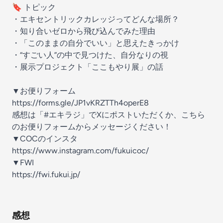
🔖 トピック
・エキセントリックカレッジってどんな場所？
・知り合いゼロから飛び込んでみた理由
・「このままの自分でいい」と思えたきっかけ
・“すごい人”の中で見つけた、自分なりの視
・展示プロジェクト「ここもやり展」の話
▼お便りフォーム
⁠⁠https://forms.gle/JP1vKRZTTh4operE8⁠⁠
感想は「#エキラジ」でXにポストいただくか、こちら
のお便りフォームからメッセージください！
▼COCのインスタ
⁠⁠https://www.instagram.com/fukuicoc/⁠⁠
▼FWI
⁠⁠https://fwi.fukui.jp/⁠
感想