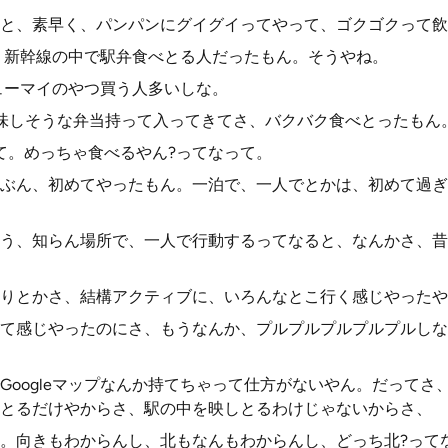
と、素早く、パンパンにグイグイってやって、ゴクゴクって飲
、新幹線の中で駅弁食べとる人だったもん。そうやね。
ューマイのやつ買う人多いしな。
味しそうな弁当持って入ってきてさ、バクバク食べとったもん
て。めっちゃ食べるやん?ってなって。
ぶん、初めてやったもん。一泊で、一人でとかは、初めて過ぎ
う、知らん場所で、一人で行動するってなると、なんかさ、昔
りとかさ、結構アクティブに、いろんなとこ行く感じやったや
て感じやったのにさ、もうなんか、プルプルプルプルプルしな
Googleマップなんか持てちゃって仕方がないやん。だってさ
とるだけやからさ、駅の中を映しとるわけじゃないからさ、
。向きもわからんし、北もなんもわからんし、どっち北?って