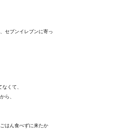
、セブンイレブンに寄っ
てなくて、
いから、
ごはん食べずに来たか