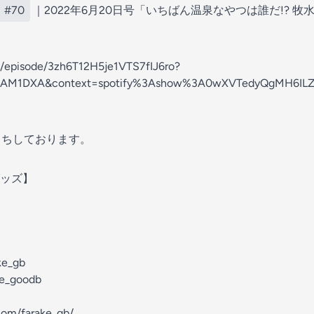
#70
｜2022年6月20日号「いちばん温泉なやつは誰だ!? 牧
om/episode/3zh6T12H5je1VTS7fIJ6ro?
SAM1DXA&context=spotify%3Ashow%3A0wXVTedyQgMH6IL
ちしております。
ッズ】
ke_gb
me_goodb
com/farake_gb/