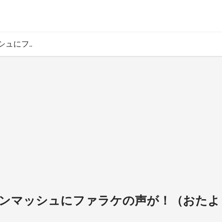
シュにフ..
ッキンマッシュにファラケの声が！（おた