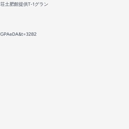
水荘土肥館提供T-1グラン
ZGPAeDA&t=3282