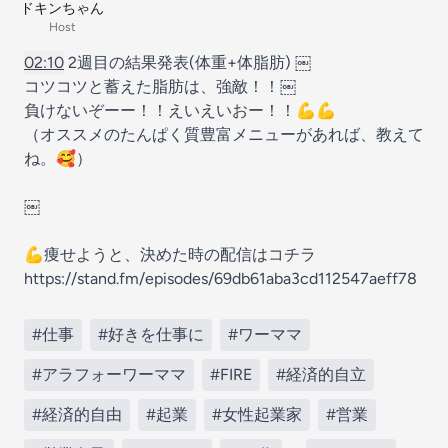
ドキンちゃん
Host
02:10
2週目の結果発表(体重+体脂肪) ￼
コツコツと蓄えた脂肪は、強敵！！￼
負けないぞーー！！えいえいおー！！💪💪
（オススメのたんぱく質豊富メニューがあれば、教えて
ね。🥰）
￼
💪痩せようと、決めた時の配信はコチラ
https://stand.fm/episodes/69db61aba3cd112547aeff78
#仕事
#好きを仕事に
#ワーママ
#アラフォーワーママ
#FIRE
#経済的自立
#経済的自由
#起業
#女性起業家
#営業