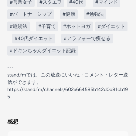
#営業女子
#スタエフ
#40代
#マインド
#パートナーシップ
#健康
#勉強法
#継続法
#子育て
#ホットヨガ
#ダイエット
#40代ダイエット
#アラフォーで痩せる
#ドキンちゃんダイエット記録
---
stand.fmでは、この放送にいいね・コメント・レター送
信ができます。
https://stand.fm/channels/602a664585b142d0d81cb19
5
感想