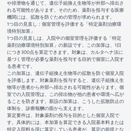
や排泄物を通じて、遺伝子組換え生物等が外部へ排出さ
れる可能性があります。そのため、薬剤を投与する医療
機関には、拡散を防ぐための管理が求められます。
1つ目の見直し：個室管理を評価する「特定薬剤治療環
境特別加算」
1つ目の見直しは、入院中の個室管理を評価する「特定
薬剤治療環境特別加算」の新設です。この加算は、1日
につき300点を算定できます。対象は、カルタヘナ法に
基づく管理が必要な薬剤を投与する目的で個室に入院す
る患者です。
この加算は、遺伝子組換え生物等の拡散を防ぐ個室入院
を評価します。対象薬剤を投与すると、遺伝子組換え生
物等が患者から外部へ排出される可能性があります。個
室での入院管理は、この排出物が他の患者や環境へ広が
ることを防ぎます。新設の加算は、こうした拡散防止の
体制を、診療報酬の面から支えます。
算定要件は、対象薬剤の投与を目的とした個室入院で
す。具体的には、本加算を算定できる入院基本料または
特定入院料を現に算定している患者が、算定の前提とな