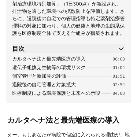
剤治療環境特別加算」（1日300点）が新設され、
排泄物を通じた環境への拡散防止を評価します。さ
らに、退院後の自宅での管理指導も特定薬剤治療管
理料の対象に加わり、個人の健康と地球の生態系保
護を医療制度全体で支える仕組みが構築されます。
目次
カルタヘナ法と最先端医療の導入
00:00
遺伝子組換え生物等の環境リスク
01:04
個室管理と新加算の評価
01:51
退院後の自宅管理と対象拡大
02:54
医療制度による環境保護と未来への示唆
04:08
カルタヘナ法と最先端医療の導入
えー、もしあなたが病院で個室に入れられる理由が、地