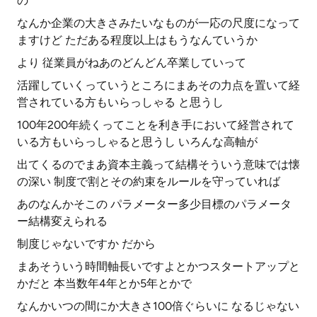
の
なんか企業の大きさみたいなものが一応の尺度になって
ますけど ただある程度以上はもうなんていうか
より 従業員がねあのどんどん卒業していって
活躍していくっていうところにまあその力点を置いて経
営されている方もいらっしゃる と思うし
100年200年続くってことを利き手において経営されて
いる方もいらっしゃると思うし いろんな高軸が
出てくるのでまあ資本主義って結構そういう意味では懐
の深い 制度で割とその約束をルールを守っていれば
あのなんかそこの パラメーター多少目標のパラメータ
ー結構変えられる
制度じゃないですか だから
まあそういう時間軸長いですよとかつスタートアップと
かだと 本当数年4年とか5年とかで
なんかいつの間にか大きさ100倍ぐらいに なるじゃない