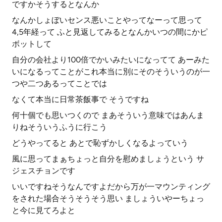
ですかそうするとなんか
なんかしょぼいセンス悪いことやってなーって思って
4,5年経って ふと見返してみるとなんかいつの間にかピ
ボットして
自分の会社より100倍でかいみたいになってて あーみた
いになるってことがこれ本当に別にそのそういうのが一
つや二つあるってことでは
なくて本当に日常茶飯事で そうですね
何十個でも思いつくので まあそういう意味ではあんま
りねそういうふうに行こう
どうやってると あとで恥ずかしくなるよっていう
風に思ってまぁちょっと自分を慰めましょうという サ
ジェスチョンです
いいですねそうなんですよだから万が一マウンティング
をされた場合そうそうそう思い ましょういやーちょっ
と今に見てろよと