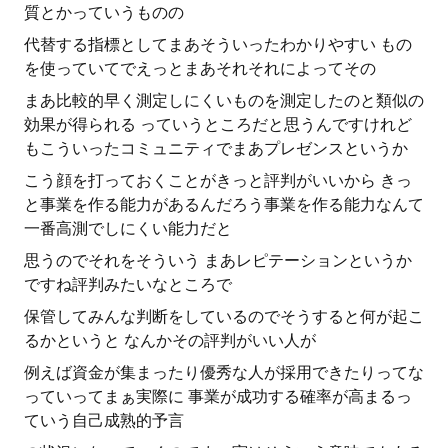
質とかっていうものの
代替する指標としてまあそういったわかりやすい もの
を使っていてでえっとまあそれそれによってその
まあ比較的早く測定しにくいものを測定したのと類似の
効果が得られる っていうところだと思うんですけれど
もこういったコミュニティでまあプレゼンスというか
こう顔を打っておくことがきっと評判がいいから きっ
と事業を作る能力があるんだろう事業を作る能力なんて
一番高測でしにくい能力だと
思うのでそれをそういう まあレピテーションというか
ですね評判みたいなところで
保管してみんな判断をしているのでそうすると何が起こ
るかというと なんかその評判がいい人が
例えば資金が集まったり優秀な人が採用できたりってな
っていってまぁ実際に 事業が成功する確率が高まるっ
ていう自己成熟的予言