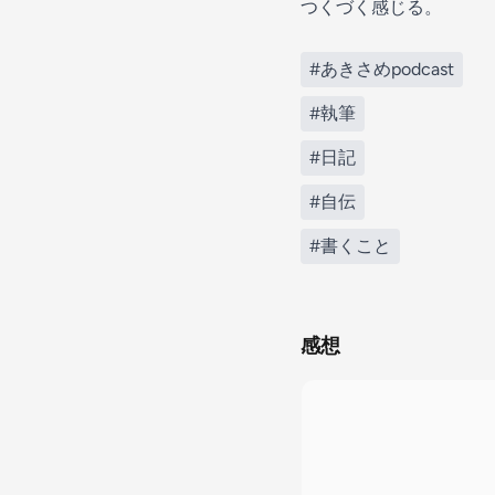
つくづく感じる。
#あきさめpodcast
#執筆
#日記
#自伝
#書くこと
感想