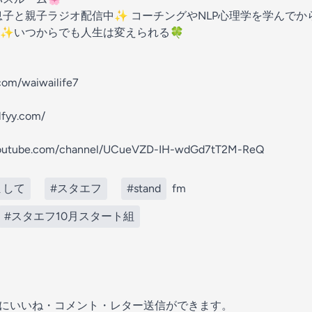
子と親子ラジオ配信中✨ コーチングやNLP心理学を学んでか
✨いつからでも人生は変えられる🍀
r.com/waiwailife7
lfyy.com/
youtube.com/channel/UCueVZD-IH-wdGd7tT2M-ReQ
まして
#スタエフ
#stand
fm
#スタエフ10月スタート組
の放送にいいね・コメント・レター送信ができます。