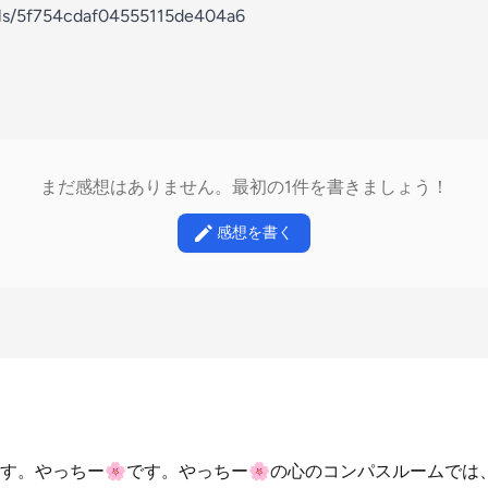
nels/5f754cdaf04555115de404a6
まだ感想はありません。最初の1件を書きましょう！
感想を書く
す。やっちー🌸です。やっちー🌸の心のコンパスルームでは