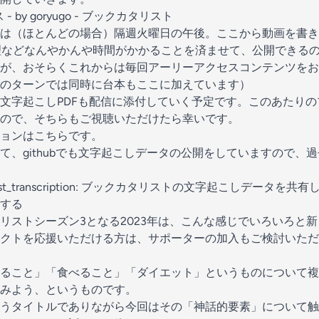
- by goryugo - ブックカタリスト
は（ほとんどの場合）隔週火曜日の午後。ここから動画を書き
画処理などなんやかんや時間がかかることを済ませて、公開できる
すが、おそらくこれからは毎回アーリーアクセスコンテンツを
のターンでは同時に台本もここに加えています）
文字起こしPDFも配信に添付していく予定です。このあたり
ので、そちらもご視聴いただけたら幸いです。
ョンはこちらです。
て、githubでも文字起こしデータの公開をしていますので、
kcatalyst_transcription: ブックカタリストの文字起こしデー
する
リストシーズン3となる2023年は、こんな感じでいろいろと
クトを応援いただける方は、サポーターの加入もご検討いただ
ること」「食べること」「ダイエット」というものについて複
みよう、というものです。
うタイトルでありながら今回はその「神話的要素」について触