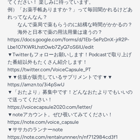
てください！ 楽しみに待っています。
例）「お薬手帳ありますか？」って毎回聞かれるけどあ
れってなんなん？
なんで薬局で薬もらうのに結構な時間がかかるの？
海外と日本で薬の用法用量は違うの？
https://docs.google.com/forms/d/1Eb-5ePzDnX-jrR2P-
Lbe107KWRLhstOwb7ZyQ7oS6IU/edit
▼Twitterもフォローお願いします！Podcastで取り上げ
た番組以外もたくさん紹介します！
https://twitter.com/VoiceCapsule_PT
▼▼佐坂が販売しているサプリメントです▼▼
https://amzn.to/3i4pSwU
▼「おたより」募集中です！どんなおたよりでもいいの
で送ってください！
https://voicecapsule2020.com/letter/
▼noteアカウント。ぜひ覗いてみてください！
https://note.com/voice_capsule
▼ササカのランナーnote
https://note.com/rentalrunnner/n/nf712984cd3f1