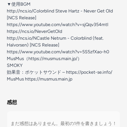
▼使用BGM
http://ncs.io/Colorblind
Steve Hartz - Never Get Old
[NCS Release]
https://www.youtube.com/watch?v=sjQqv354mtI
https://ncs.io/NeverGetOld
http://ncs.io/NCastle
Netrum - Colorblind (feat.
Halvorsen) [NCS Release]
https://www.youtube.com/watch?v=5S5zfXao-h0
MusMus（
https://musmus.main.jp/
）
SMOKY
効果音：ポケットサウンド –
https://pocket-se.info/
MusMus https://musmus.main.jp
感想
まだ感想はありません。最初の1件を書きましょう！