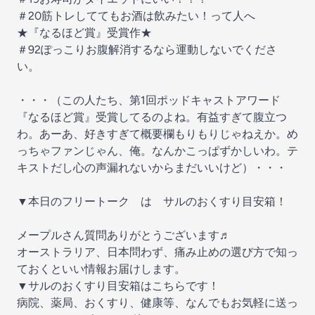
＃20筋トレしててもお酒は飲みたい！って人へ
★『なるほど賞』受賞作★
＃92ぽっこりお腹解消するなら運動しないでくださ
い。
・・・（この人たち、第1回ポッドキャストアワード
『なるほど賞』受賞してるのよね。有益すぎて腹立つ
わ。あーあ、好きすぎて概要欄もりもりじゃねえか。め
っちゃファンじゃん、俺。なんかこっぱずかしいわ。テ
キストだし心の声漏れないからまだいいけど）・・・
▼本日のフリートーク は サルのおくすり目安箱！
メープルさん質問ありがとうございます♬
オーストラリア、日本問わず、痛み止めの選び方で知っ
ておくといい情報お届けします。
▼⁠⁠⁠⁠サルのおくすり目安箱はこちら⁠⁠⁠⁠です！
病院、薬局、おくすり、健康等、なんでもお気軽に送っ