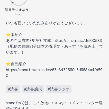
読書ラジオゆうこ
Host
いつも聴いていただきありがとうございます。
⭐︎本紹介
あのこは貴族 (集英社文庫) https://amzn.asia/d/iI00583
（配信の冒頭部分は本の説明文・あらすじを読み上げて
います。）
⭐︎自己紹介
https://stand.fm/episodes/63c3432660a5d6684a4fd59
0
#読書
#読書感想
#読書ラジオ
---
stand.fmでは、この放送にいいね・コメント・レター送
信ができます。