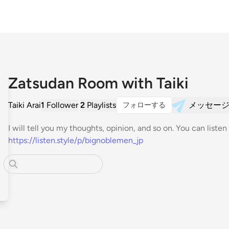
Zatsudan Room with Taiki
Taiki Arai
1
Follower
2
Playlists
メッセー
フォローする
I will tell you my thoughts, opinion, and so on. You can liste
https://listen.style/p/bignoblemen_jp