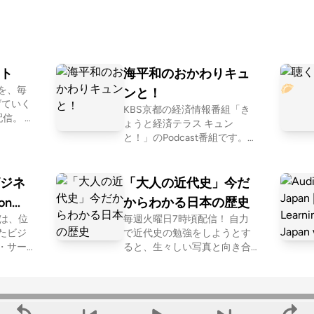
ト
海平和のおかわりキュ
を、毎
ンと！
げていく
KBS京都の経済情報番組「き
。 ht
ょうと経済テラス キュン
iseipodc
と！」のPodcast番組です。キ
ャスターをつとめる海平和ア
ナがテレビでは伝えきれなか
った情報から、ちょっとした
ジネ
「大人の近代史」今だ
裏話、ただの雑談までテレビ
on
からわかる日本の歴史
ではできないおしゃべりをし
panは、位
毎週火曜日7時頃配信！ 自力
ています。感想メールはkyunt
たビジ
で近代史の勉強をしようとす
o@kbs-kyoto.jpまで！ テレビ
・サー
ると、生々しい写真と向き合
番組は毎週金曜21:00～放送中
社団法
わなければいけない場面も多
（再放送は土曜8:00～）で
ケーション
く、 新しい事実とビジュアル
す。ぜひPodcastと合わせてご
ングア
を同時に受け入れる自信がな
覧ください！ 番組Youtube
ン）が
く、これまで敬遠していまし
（見逃し配信） https://www.y