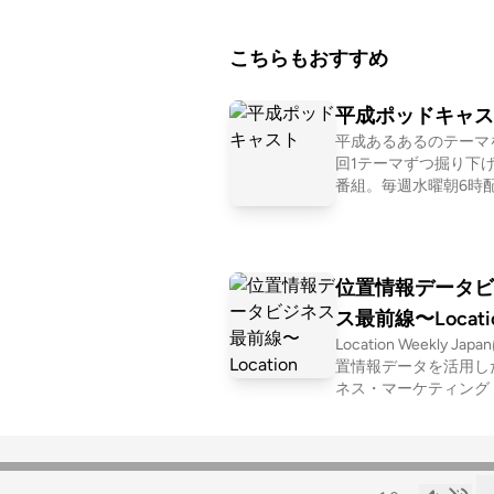
こちらもおすすめ
平成ポッドキャス
平成あるあるのテーマ
回1テーマずつ掘り下
番組。毎週水曜朝6時配信
tps://listen.style/p/he
ast?zsaU4Ymo
位置情報データビ
ス最前線〜Locati
Location Weekly Ja
Weekly Japan 〜
置情報データを活用し
ネス・マーケティング
ビスを推進する、一般
人LBMA Japan（ロ
ビジネス＆マーケティ
ソシエーションジャパ