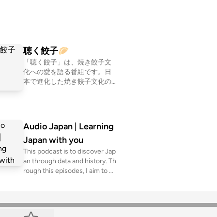
聴く餃子🥟
「聴く餃子」は、焼き餃子文
化への愛を語る番組です。日
本で進化した焼き餃子文化の
魅力を、一般社団法人焼き餃
子協会 代表理事・ぎょうざジ
ョッキーの小野寺力がお話し
しております。 配信中の各種
Audio Japan | Learning
プラットフォーム、コメント
Japan with you
送信先は特設ページからご確
認ください。 https://gyoza.f
This podcast is to discover Jap
m/ もっと深い焼き餃子の世界
an through data and history. Th
を知りたい方は、ぜひ焼き餃
rough this episodes, I aim to m
子協会の個人賛助会員登録を
ake you gain new perspectives
お待ちしております！（会費
and remind of it at a moment's
無料です） https://www.gyoz
notice.The audio is available on
a.or.jp/ 誰でもお気軽に入れる
Spotify, YouTube, Apple Podca