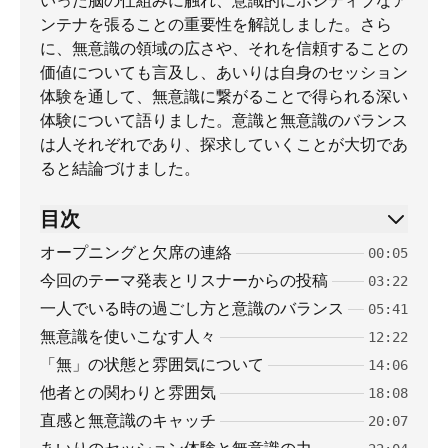
いった脳の仕組みに触れ、意識的にポジティブなア
ンテナを張ることの重要性を解説しました。さら
に、無意識の領域の広さや、それを信頼することの
価値についても言及し、あいりは自身のセッション
体験を通して、無意識に繋がることで得られる深い
体験について語りました。意識と無意識のバランス
は人それぞれであり、探求していくことが大切であ
ると結論づけました。
目次
オープニングと欠席の連絡
00:05
今回のテーマ発表とリスナーからの投稿
03:22
一人でいる時の過ごし方と意識のバランス
05:41
無意識を使いこなす人々
12:22
「無」の状態と雰囲気について
14:06
他者との関わりと雰囲気
18:08
直感と無意識のキャッチ
20:07