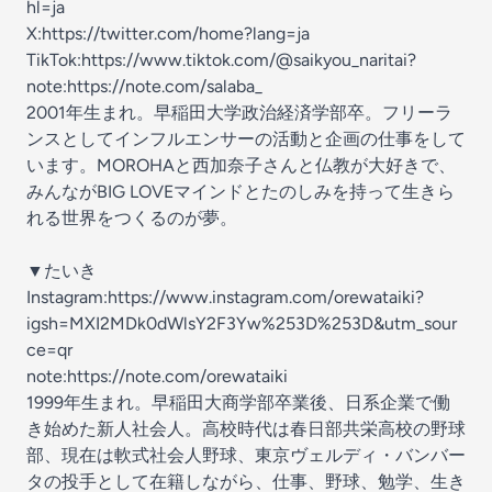
hl=ja
X:https://twitter.com/home?lang=ja
TikTok:https://www.tiktok.com/@saikyou_naritai?
note:https://note.com/salaba_
2001年生まれ。早稲田大学政治経済学部卒。フリーラ
ンスとしてインフルエンサーの活動と企画の仕事をして
います。MOROHAと西加奈子さんと仏教が大好きで、
みんながBIG LOVEマインドとたのしみを持って生きら
れる世界をつくるのが夢。
▼たいき
Instagram:https://www.instagram.com/orewataiki?
igsh=MXI2MDk0dWlsY2F3Yw%253D%253D&utm_sour
ce=qr
note:https://note.com/orewataiki
1999年生まれ。早稲田大商学部卒業後、日系企業で働
き始めた新人社会人。高校時代は春日部共栄高校の野球
部、現在は軟式社会人野球、東京ヴェルディ・バンバー
タの投手として在籍しながら、仕事、野球、勉学、生き