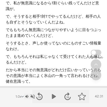
で、私が無意識になるから1割ぐらい残ってんだけど意
識が。
で、そうすると相手1対1でやってるんだけど、相手の人
も自ずとそうなっていくんだよね。
でももちろん無意識につながりやすいように目をつぶっ
たまま進めていくんだけど、
そうするとさ、声しか使ってないのにものすごい情報量
なわけ。
で、もちろんそれは私じゃなくて受けてくれた人も感じ
スクロール
るんだけど。
だから本当にその無意識がどれだけ広いかっていうのも
その意識が本当によく氷山の一角って言われるけどね、
健在意識って。
本当にそのいかにそのもうちょっとちょっと本当に海か
ら出たちょっとした部分なのかっていうのはすごく思う
42:31
から、