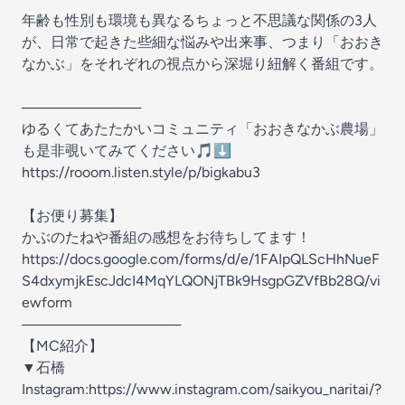
年齢も性別も環境も異なるちょっと不思議な関係の3人
が、日常で起きた些細な悩みや出来事、つまり「おおき
なかぶ」をそれぞれの視点から深堀り紐解く番組です。
────────────
ゆるくてあたたかいコミュニティ「おおきなかぶ農場」
も是非覗いてみてください🎵⬇️
https://rooom.listen.style/p/bigkabu3
【お便り募集】
かぶのたねや番組の感想をお待ちしてます！
https://docs.google.com/forms/d/e/1FAIpQLScHhNueF
S4dxymjkEscJdcI4MqYLQONjTBk9HsgpGZVfBb28Q/vi
ewform
────────────────
【MC紹介】
▼石橋
Instagram:https://www.instagram.com/saikyou_naritai/?