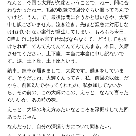
なんと、今回も大輝が欠席ということで、ねー、間に合
わなかったねー。1回の収録で3回分ぐらい撮ってるんで
すけど、うん。で、最後は間に合うかと思いきや、大変
申し訳ございません。泣き泣き。先ほど緊急に対応しな
ければいけない案件が発生してしまい、もろもろ今日、
0時までには対応完了せねばならなくて、どうしても抜
けられず、てんてんてんてんてんてんまる。本日、欠席
させてください。土下座。本当に本当に申し訳ないで
す。涙、土下座、土下座という。
鎮車。鎮車が届きまして、大変です。働きをしていま
す。そうだよね。大輝くんってさ、私、前回の収録、だ
から、前回2人でやってくれたの、私参加してないか
ら、その前の、この大輝のこの、えっと、なんて言った
らいいか、あの時の株。
えっと、大輝の考え方みたいなところを深掘りしてた回
あったじゃん。
なんだっけ、自分の深掘り方について聞きたい。