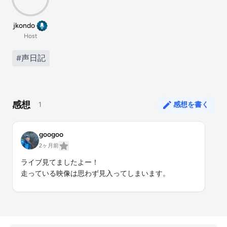
jkondo
Host
#声日記
感想
1
感想を書く
googoo
2ヶ月前
ライブ見てましたよー！

走っている映像は思わず見入ってしまいます。