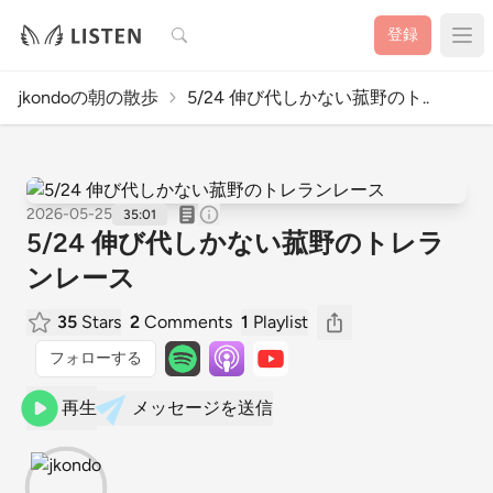
検索
登録
jkondoの朝の散歩
5/24 伸び代しかない菰野のト..
2026-05-25
35:01
5/24 伸び代しかない菰野のトレラ
ンレース
35
Stars
2
Comments
1
Playlist
フォローする
再生
メッセージを送信