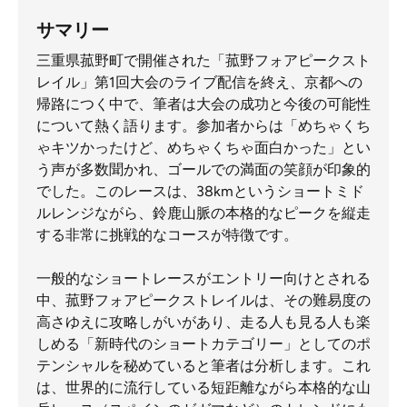
サマリー
三重県菰野町で開催された「菰野フォアピークスト
レイル」第1回大会のライブ配信を終え、京都への
帰路につく中で、筆者は大会の成功と今後の可能性
について熱く語ります。参加者からは「めちゃくち
ゃキツかったけど、めちゃくちゃ面白かった」とい
う声が多数聞かれ、ゴールでの満面の笑顔が印象的
でした。このレースは、38kmというショートミド
ルレンジながら、鈴鹿山脈の本格的なピークを縦走
する非常に挑戦的なコースが特徴です。
一般的なショートレースがエントリー向けとされる
中、菰野フォアピークストレイルは、その難易度の
高さゆえに攻略しがいがあり、走る人も見る人も楽
しめる「新時代のショートカテゴリー」としてのポ
テンシャルを秘めていると筆者は分析します。これ
は、世界的に流行している短距離ながら本格的な山