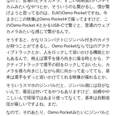
なので、普通のビデオカメラ、すごい高画質のハンディ
カムみたいなやつとか、そういうのも繋がるし、僕が繋
げようと思ってるのは、DJIのOsmo Pocketですね。今
まさにこの映像はOsmo Pocket4で撮ってますけど、こ
のOsmo Pocket 4とかをUSB-Cで繋ぐと、普通のウェブ
カメラみたいな感じで繋がるんで。
そうすると、かなりコンパクトにジンバル付きのカメラ
が持つことができるし、Osmo Pocketならではのアクテ
ィブトラックとか、人をロックして追いかける機能とか
もあるんで、例えば選手を後ろ向きに撮る時とかも、ア
クティブトラックで選手の顔をロックしておいたら、カ
メラを後ろ向きにしながら前に向かって走ってても、基
本は選手をずっと追いかけてくれる映像が撮れるとか。
そういうスマホのジンバルだと、ジンバル側には目がな
いんで、最近は付いてるやつもありますけど、結構やや
こしいんで現場ではあまり使ってなくて、基本は自動追
従が厳しいですよね、まだ。
なので、そのあたり、Osmo Pocketみたいにジンバルと