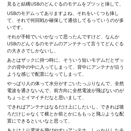
見ると結構USBのどんぐるのモデムをプツッと挿して、
USBのモデムってありますよね、それをいくつも挿し
て、それで何回戦か確保して通信してるっていうのが多
いです。
それが手軽でいいかなって思ったんですけど、なんか
USBのどんぐるのモデムのアンテナって言うてどんぐる
の大きさでしかないし、
あとはザックに持つ時に、そういう短いモデムだとザッ
クの背中の中に入ってしまって、背中にアンテナが沿う
ような感じで配置になってしまって、
やっぱり人の体って水分がすごいたっぷりなんで、全然
電波を通さないんで、前方向に全然電波が飛ばないのが
ちょっとイマイチだなと思いまして、
できればアンテナはなるだけ上にしたいし、できれば後
ろだけじゃなくて横とか前とかにももっと飛ぶような配
置にできるといいなと思って、
あとはより電波を飛びやすいアンテナ、しっかりしたモ