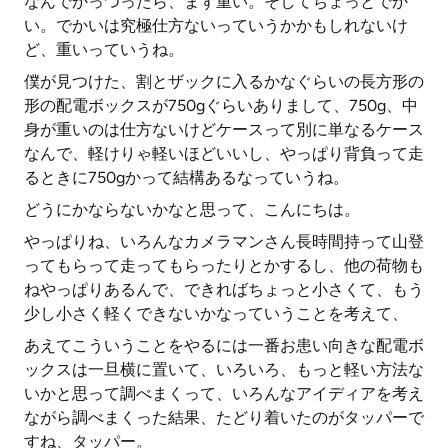
なんでかっつったら、まず重い。そしてちょっとでか
い。でかいは究極仕方ないっていうかかもしれないけ
ど、重いっていうね。
僕が見つけた、割とザックに入るかなぐらいの長方形の
形の配電ボックスが750gぐらいありまして、750g、中
身が重いのは仕方ないけどケースって別に単なるケース
なんで、軽けりゃ軽いほどいいし、やっぱり背負って走
るときに750gかって結構あるなっていうね。
どうにかならないかなと思って、こんにちは。
やっぱりね、いろんなカメラマンさん長時間持って山登
ってもらって走ってもらったりとかするし、他の荷物も
ねやっぱりあるんで、できればちょっと小さくて、もう
少し小さく軽くできないかなっていうことを考えて、
あえてこういうことをやるには一番お患い向きな配電ボ
ックスは一旦横に置いて、いろいろ、もっと軽い方法な
いかと思って調べまくって、いろんなアイディアを考え
ながら調べまくった結果、たどり着いたのがタッパーで
すね、タッパー。