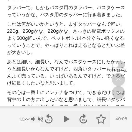
タッパーで、しかもパスタ用のタッパー、パスタケース
っていうかな、パスタ用のタッパーに行き着きました。
これは何がいいかというと、まずタッパーなんで軽い、
220g、250gかな、220gかな、さっきの配電ボックスの
より500g軽いんで、ペットボトル1本分ぐらい軽くなる
っていうことで、やっぱりこれは走るとなるとだいぶ差
が大きいし、
あとは細い、細長い、なんでパスタケースにしたかとい
うと細長いからなんですけど、四角いタッパーももちろ
スクロール
んよく売っている、いっぱいあるんですけど、できるだ
け細長くしたいなと思いまして、
その心は一番上にアンテナをつけて、できるだけうちは
背中の上の方に出したいなと思いまして、細長いタッパ
ーケースぐらいだとザックの一番上ぐらいまでケースの
端がくるんで、
40:08
そのタッパーの一番上端にアンテナを生やして、そのア
ンテナはザックの一番上からちょっと飛び出るような形