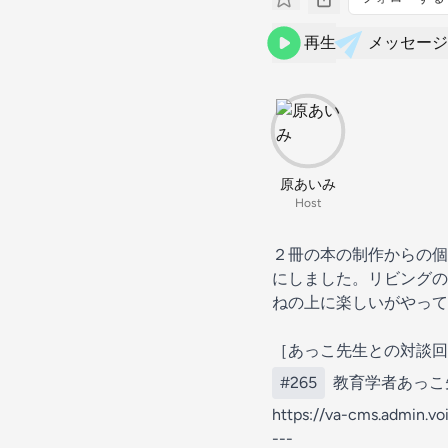
再生
メッセージ
原あいみ
Host
２冊の本の制作からの個
にしました。リビングの
ねの上に楽しいがやって
［あっこ先生との対談回
#265
教育学者あっこ
https://va-cms.admin.voi
---