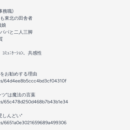
事務職)
も東北の田舎者
歳娘
パパと二人三脚
質
ｺﾐｭﾆｹｰｼｮﾝ、共感性
をお勧めする理由
odes/64d4ee8b5ccc4bd3cf04310f
ンツ"は魔法の言葉
odes/65c478d250d468b7b43b1e34
育児しんどい"
odes/6651a0e3021659689a499306