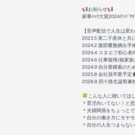
📢お知らせ📢
家事ﾊｯｸ大賞2024ｱﾝﾊﾞ
【音声配信で人生は変わ
2023.5 第二子産休と共にｽ
2024.2 腹部嚢胞摘出
2024.4 スタエフ初心
2024.6 仕事復帰/核
2024.9 自分業模索のた
2025.8 会社員卒業予定
2028.8 四十路生誕祭兼独
🍀こんな人に聴いてほし
＊育児向いてない！と思
＊夫婦関係をちょっとで
＊自分の働き方にモヤモ
＊自分の人生つまらないな