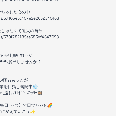
ごちゃした心の中
odes/67106e5c107e2e2652340163
社じゃなくて過去の自分
odes/670f782185aa685ef4647093
る会社員ﾜｰﾏﾏへ//
ﾔﾓﾔ脱出しませんか？
虚弱ﾏﾏあっこが
員卒業を目指し奮闘中💨
ｱﾙﾄﾞｷｭﾒﾝﾀﾘｰ🎞️
ｺﾝﾃﾝﾂ】で日常ｴﾝﾀﾒ化🌈
ｸﾜｸ"に変えていこう✨