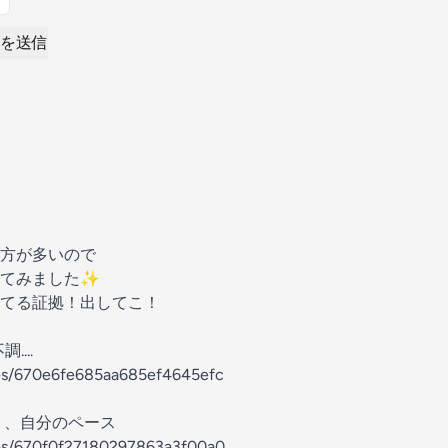
を送信
方が多いので
してみました✨
てる証拠！出してこ！
...
des/670e6fe685aa685ef4645efc
う、自分のペース
odes/670f0f27180297863a3f00a0