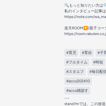
🔍もっと知りたい方は
私のインタビュー記事は
https://note.com/wa_m
楽天ROOM🔽(親子コ
https://room.rakuten.c
#育児
#育自
#子
#フルタイム
#時短
#スタエフ
#毎日配
#acco202410
#acco雑談す
---
stand.fmでは、こ