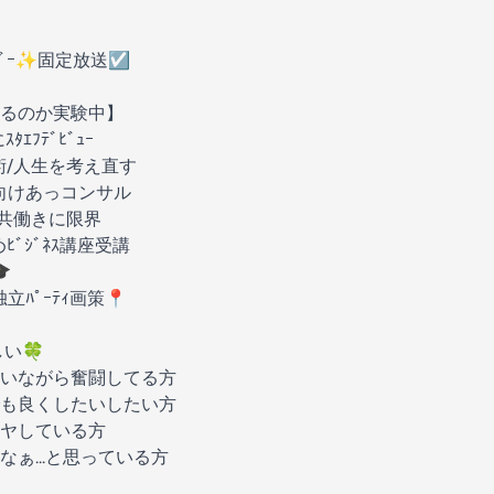
ｻﾀﾞｰ✨固定放送☑️
るのか実験中】
ﾀｴﾌﾃﾞﾋﾞｭｰ
手術/人生を考え直す
者向けあっコンサル
家族共働きに限界
めﾋﾞｼﾞﾈｽ講座受講

立ﾊﾟｰﾃｨ画策📍
い🍀
いながら奮闘してる方
も良くしたいしたい方
ヤしている方
ぁ...と思っている方