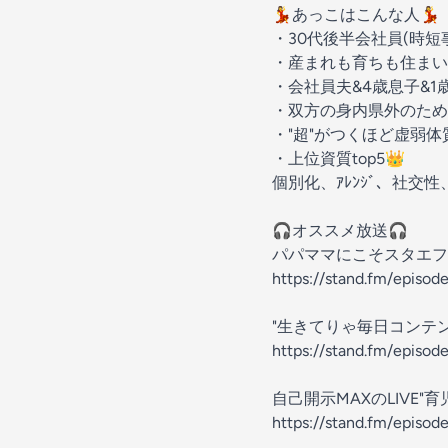
💃あっこはこんな人💃
・30代後半会社員(時短
・産まれも育ちも住まい
・会社員夫&4歳息子&1
・双方の身内県外のため
・"超"がつくほど虚弱体
・上位資質top5👑
個別化、ｱﾚﾝｼﾞ、社交性、
🎧オススメ放送🎧
パパママにこそスタエフ
https://stand.fm/epis
"生きてりゃ毎日コンテ
https://stand.fm/epis
自己開示MAXのLIVE"
https://stand.fm/epis