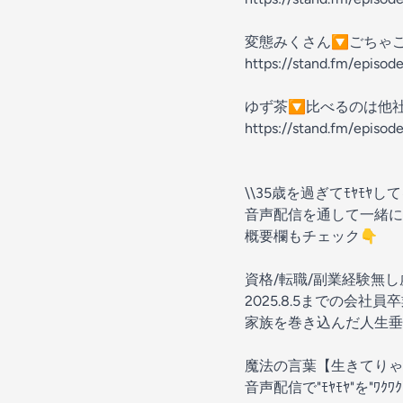
変態みくさん🔽ごちゃ
https://stand.fm/epis
ゆず茶🔽比べるのは他
https://stand.fm/epis
\\35歳を過ぎてﾓﾔﾓﾔして
音声配信を通して一緒にﾓ
概要欄もチェック👇
資格/転職/副業経験無し
2025.8.5までの会社
家族を巻き込んだ人生垂れ流しﾘ
魔法の言葉【生きてりゃ毎日
音声配信で"ﾓﾔﾓﾔ"を"ﾜ