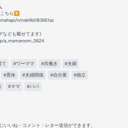

こちら🔽
amahapi/n/nde9b083661ac
ーデなども載せてます)
o.jp/a_mamaroom_0624
育て
#ワーママ
#共働き
#夫婦
#育休
#夫婦関係
#自分業
#独立
信
#ママ
#パパ
の放送にいいね・コメント・レター送信ができます。