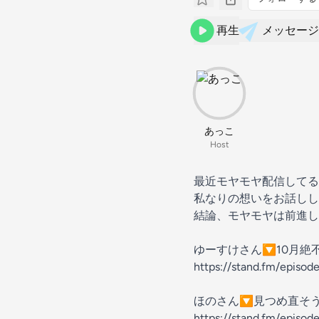
再生
メッセージ
あっこ
Host
最近モヤモヤ配信してる
私なりの想いをお話し
結論、モヤモヤは前進し
ゆーすけさん🔽10月絶不調.
https://stand.fm/episo
ほのさん🔽見つめ直そ
https://stand.fm/epis