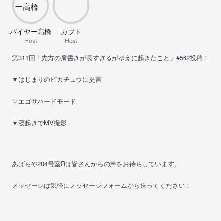
バイヤー高橋
カブト
Host
Host
第311回「先方の肩書きが長すぎるがゆえに起きたこと」#562投稿！
▼はじまりのピカチュウに提言
▽エゴサハードモード
▼寝起きでMV撮影
あばらや204号室Rは皆さんからの声をお待ちしています。
メッセージは気軽にメッセージフォームから送ってください！