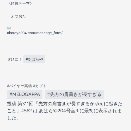
《頂戴テーマ》
・ふつおた
abaraya204.com/message_form/
ぜひに！
#あばらや
#
#
バイヤー高橋
カブト
#MELOGAPPA
#先方の肩書きが長すぎる
投稿
第311回「先方の肩書きが長すぎるがゆえに起きた
こと」#562
は
あばらや204号室R
に最初に表示されま
した。