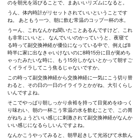
のを朝光を浴びることで、まあいいリズムになると。
うん、体内時計がリセットされていいということです
ね。 あともう一つ、朝に飲む常温のコップ一杯の水。
うーん、これなんかね聞いたことあるんですけど、これ
も非常にいいと。 なんでいいのかっていうと、夜寝て
る時って副交換神経が優位になっている中で、例えば8
時半に家に出なきゃいけないのに8時15分に目が覚めち
ゃったみたいな時に、もう15分しかないとかって朝すご
くイライラしてこう焦るじゃないですか。
この時って副交換神経から交換神経に一気にこう切り替
わると、その日の一日のイライラとかがね、大引くらし
いんですよね。
そこでやっぱり朝しっかり余裕を持って目覚めをゆっく
り味わい、朝の一杯こう常温の水を飲むことで、この胃
がねちょうどいい感じに刺激されて副交換神経がなんか
いい感じになるらしいんですよね。
なんかこうやってみると、朝早起きして光浴びて水飲ん