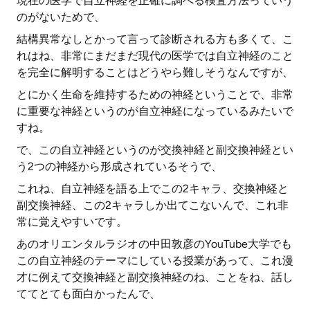
現在の医学で自立神経を正確に調べる検査方法っていう
のがないためで、
結構異常なしとかって言って診断される方も多くて、こ
れはね、非常にまだまだ現代の医学では自立神経のこと
を完全に解明することはどうやら難しそうなんですが、
とにかく生命を維持するための神経ということで、非常
に重要な神経というのが自立神経になっているみたいで
すね。
で、この自立神経というのが交換神経と副交換神経とい
う2つの神経から形成されているそうで、
これね、自立神経を語る上でこの2キャラ、交換神経と
副交換神経、この2キャラしか出てこないんで、これ非
常に覚えやすいです。
あのオリエンタルラジオの中田敦彦のYouTube大学でも
この自立神経のテーマにしている授業があって、これ漫
才に例えて交換神経と副交換神経のね、ことをね、話し
ててとても面白かったんで、