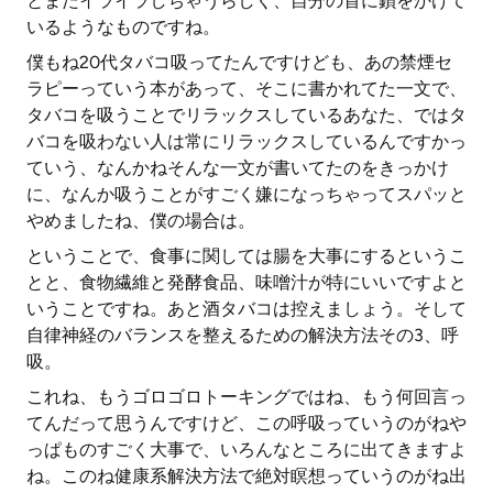
とまたイライラしちゃうらしく、自分の首に鎖をかけて
いるようなものですね。
僕もね20代タバコ吸ってたんですけども、あの禁煙セ
ラピーっていう本があって、そこに書かれてた一文で、
タバコを吸うことでリラックスしているあなた、ではタ
バコを吸わない人は常にリラックスしているんですかっ
ていう、なんかねそんな一文が書いてたのをきっかけ
に、なんか吸うことがすごく嫌になっちゃってスパッと
やめましたね、僕の場合は。
ということで、食事に関しては腸を大事にするというこ
とと、食物繊維と発酵食品、味噌汁が特にいいですよと
いうことですね。あと酒タバコは控えましょう。そして
自律神経のバランスを整えるための解決方法その3、呼
吸。
これね、もうゴロゴロトーキングではね、もう何回言っ
てんだって思うんですけど、この呼吸っていうのがねや
っぱものすごく大事で、いろんなところに出てきますよ
ね。このね健康系解決方法で絶対瞑想っていうのがね出