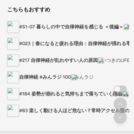
こちらもおすすめ
#S1-07 暮らしの中で自律神経を感じる ＜後編＞
声
#023｜春になると疲れる理由：自律神経が揺れる
#217 自律神経が乱れやすい人の原因
いつきのLIFE 
自律神経 #みんラジ 100
みんラジ
#184 姿勢が崩れると気持ちまで落ちていく理由
いつ
スクロール
#83 楽しく動ける人ほど危ない？常時アクセル型の落と