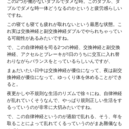
この2つが働かないダブルでダメな時。このダブル、ダ
ブルでダメな時一体どうなるのかというと疲労感らしい
ですね。
この寝ても寝ても疲れが取れないという最悪な状態。こ
れ実は交換神経と副交換神経ダブルでやられちゃってい
る可能性があるみたいですね。
で、この自律神経を司る2つの神経、交換神経と副交換
神経、アクセルとブレーキが1日のうちに交互に入れ替
わりながらバランスをとっているらしいんですが、
まぁだいたい日中は交換神経が優位になって、夜は副交
換神経が優位になって、ゆっくり体を休めることができ
ると。
夜更かしや不規則な生活のリズムで徐々にね、自律神経
が乱れていくそうなんで、やっぱり規則正しい生活をす
るっていうのが非常に大切みたいですね。
で、この自律神経というのが過励で乱れる、そう、年を
取ることによって乱れてくるっていうのがまあ難儀なも