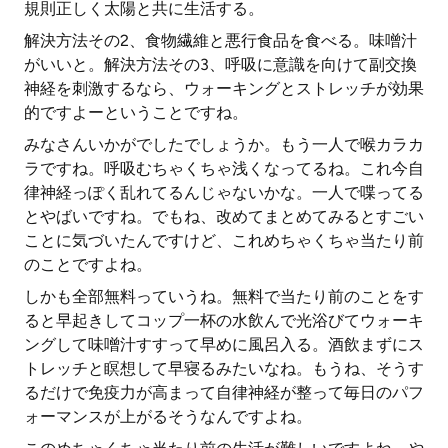
規則正しく太陽と共に生活する。
解決方法その2、食物繊維と悪行食品を食べる。味噌汁
がいいと。解決方法その3、呼吸に意識を向けて副交換
神経を刺激するなら、ウォーキングとストレッチが効果
的ですよーということですね。
みなさんいかがでしたでしょうか。もう一人で喉カラカ
ラですね。呼吸むちゃくちゃ浅くなってるね。これ今自
律神経っぽく乱れてるんじゃないかな。一人で喋ってる
とやばいですね。でもね、改めてまとめてみるとすごい
ことに気づいたんですけど、これめちゃくちゃ当たり前
のことですよね。
しかも全部無料っていうね。無料で当たり前のことをす
ると早起きしてコップ一杯の水飲んで光浴びてウォーキ
ングして味噌汁すすって早めに風呂入る。酒飲まずにス
トレッチと瞑想して早寝るみたいなね。もうね、そうす
るだけで免疫力が高まって自律神経が整って毎日のパフ
ォーマンスが上がるそうなんですよね。