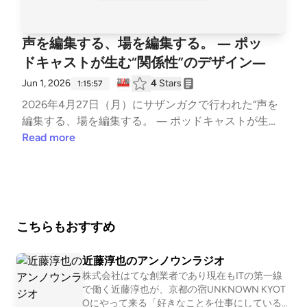
か。そして、“ファン”はどのように生まれ、「共に価
値をつくる仲間」へ変わっていくのか。その背景に
は、「相手を深く知ろうとする姿勢」があります。直
声を編集する、場を編集する。 ― ポッ
接声を聴くこと。対話を重ねること。そして、言葉に
ドキャストが生む“関係性”のデザイン―
ならない行動や変化を、データから読み解こうとする
こと。今回のMeetUPサザンガクでは、松本山雅FC
Jun 1, 2026
4
Stars
1:15:57
の実践と、dev Inc. によるデータ活用・連携事例を通
2026年4月27日（月）にサザンガクで行われた“声を
して、これからの地域ビジネスに必要な“関係性のつ
編集する、場を編集する。 ― ポッドキャストが生
くり方”をひもときます。松本山雅FCが育んできた
む“関係性”のデザイン―”のトークセッションのアーカ
Read more
「地域・サポーターとの共創」。そして、devが実践
イブです。ゲストの前原誉宜さんに編集してもらいま
する「顧客や地域との伴走型のデータ活用」。一見異
した！イベントの様子を綴った開催レポートも公開中
なる領域に見えながらも、その根底には、「相手を理
です！ポッドキャストは、ただの発信ツールなのか。
解し、ともに未来をつくる」という共通の思想があり
それとも、人や地域との関係をつくるメディアなの
ます。単なる販促や集客ではなく、「誰と、どのよう
か。近年、ポッドキャストは急速に広がり、企業やロ
こちらもおすすめ
な価値観を共有し、共に未来をつくるのか」。それぞ
ーカルプレイヤーなど多様な主体が発信を始めていま
れの事業や活動における“関係性づくり”を考えるMeet
す。一方で、企画や発信のノウハウは数多く語られて
近藤淳也のアンノウンラジオ
UPを開催しました。■ 登壇者横関 浩一 氏株式会社松
いるものの、それが人や地域との関係づくりにどうつ
株式会社はてな創業者であり現在もITの第一線
本山雅 代表取締役CEO1979年、大阪生まれ。2002
ながるのかは、あまり共有されていません。本イベン
で働く近藤淳也が、京都の宿UNKNOWN KYOT
年にヴァンフォーレ甲府でプロキャリアをスタート。
トでは、ポッドキャストを起点に、企画や編集のプロ
Oにやって来る「好きなことを仕事にしている