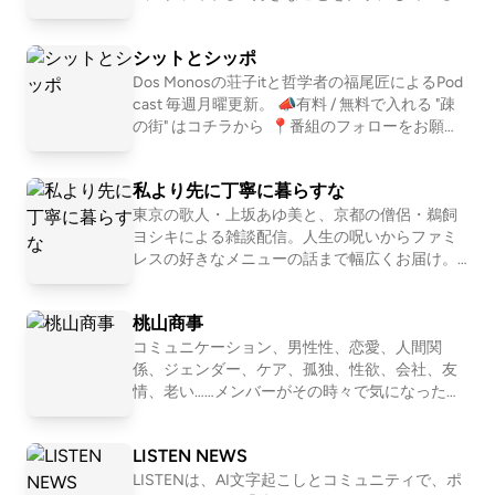
2004年に松本山雅に移籍しチームを牽引。2005年、
人」を深堀りすることで、世の中の多様な仕事
セスから、場づくりや地域での実践までをひもときま
株式会社電通に入社。2019年、イギリス留学を経て
やキャリア、生き方・働き方を「リアルな実
す。これから始めたい方も、すでに発信している方
シットとシッポ
例」として紐解いていきます。 . 【ホスト：近藤
MBA取得。2022年、ECプラットフォームを主事業と
も、実践に活かせるヒントを持ち帰っていただけま
淳也】 株式会社OND代表取締役社長、株式会社
Dos Monosの荘子itと哲学者の福尾匠によるPod
する47CLUBの取締役に就任。同年、D2Cブランド
す。ゲストには、ポッドキャストプロデューサーの前
はてな取締役、UNKNOWN KYOTO支配人、NP
cast 毎週月曜更新。 📣有料 / 無料で入れる "疎
（食品）を開発し、初期販売にて5,000食以上を販
原誉宜さんと、宿とスタジオ「KICHI」を営み「ロー
O法人滋賀一周トレイル代表理事、トレイルラ
の街" はコチラから ⁠ 📍番組のフォローをお願い
売。 2024年3月に株式会社松本山雅へ入社し、同年4
ンナー。 2001年に「はてなブログ」「はてなブ
します https://linktr.ee/shitshippo 📍X シットと
カルナイトニッポン」を配信する湯浅章太郎さんをお
月より代表取締役執行責任者に就任。2026年4月より
ックマーク」などを運営する株式会社はてなを
シッポ @shitshippo 荘子it @ZoZhit 福尾匠 @tw
迎えします。当日は実際に収録も行い、収録の空気感
私より先に丁寧に暮らすな
創業、2011年にマザーズにて上場。その後2017
eetingtakumi 📩シットとシッポへの問い合わせ
代表取締役CEOを務める。浅田 佑介 氏株式会社dev
やリアルなやりとりまで体感できる参加型イベントで
年に株式会社ONDを設立し、現在もITの第一線
はコチラ
東京の歌人・上坂あゆ美と、京都の僧侶・鵜飼
代表取締役Tableau Ambassador 2020Next Era Lead
す。 🎙 こんな方におすすめ・ポッドキャストや音声
で働く。 株式会社OND: https://ond-inc.com/ .
ヨシキによる雑談配信。人生の呪いからファミ
er’s 2024趣味：仕事特技：仕事座右の銘：現状維持
メディアに興味がある、始めてみたい・企画・編集・
【UNKNOWN KYOTO】 築100年を超える元遊
レスの好きなメニューの話まで幅広くお届け。
は衰退新卒で大手メーカー企業にエンジニアとして入
郭建築を改装し、仕事もできて暮らせる宿に。
【初めての方におすすめ回】 #30 お菓子が人間
コンテンツ制作の具体的なプロセスに触れたい・場づ
社し、プログラマ、システムエンジニアとして様々な
コワーキングやオフィスを併設することで、宿
だったら誰と付き合いたいか真剣に考える http
くりやコミュニティ運営に発信を活かしたい・ローカ
桃山商事
泊として来られる方と京都を拠点に働く方が交
s://open.spotify.com/episode/751EzuNXjpgP2i5
システム開発に従事。その後、データエンジニア・BI
ル（地域）での活動を広げ、深めるヒントが欲し
わる場所になっています。 1泊の観光目的の利用
3P7OtX7?si=XxN2eddURsas_JWE6KFu-A #163
コミュニケーション、男性性、恋愛、人間関
エンジニアとして、データ分析基盤の設計・構築他、
い 💡 イベントのポイント本イベントは、ポッドキャ
だけではなく、中長期滞在される方にも好評い
恋愛ってマーージでクソだと思っている人の話
係、ジェンダー、ケア、孤独、性欲、会社、友
数百に渡る分析案件の経験を積む。その後、コンサル
ストを「メディア（媒体）」としてだけでなく、「関
ただいています。 web: https://unknown.kyoto/ .
https://open.spotify.com/episode/1WgeglhRT5
情、老い……メンバーがその時々で気になったテ
ティングファームにて各企業のデータ分析・活用、D
こちらから本文を読んだりコメントが書けま
GQfqzkBO2bNF?si=1l0b2OBlTJq 📩おたより宛
ーマを１つ設定して、モヤモヤを言語化してい
係性をデザインする手法」として捉え、以下の視点か
X推進を牽引し独立。現在もイベント登壇、教育講師
す！ https://listen.style/p/unknownradio
先 https://forms.gle/E6oFMLDcrJhUH2g57 番
くNEOな座談Podcastです。2011〜2016年「二
ら紐解きます。「声」を編集する実践知 企画の立て
LISTEN NEWS
組公式SNS https://x.com/yori_suna （インス
軍ラジオ」(ApplePodcast)、2017〜2024年「恋
など多数務め、各企業向けにデジタル化・データ活用
方や編集の工夫といった実践的なスキルから、「なぜ
タもある） 🚗🚥番組公式コミュニティ http
愛よももやまばなし」(ニコ生→Podcast)を配信
LISTENは、AI文字起こしとコミュニティで、ポ
における包括的なコンサルティングを提供する。202