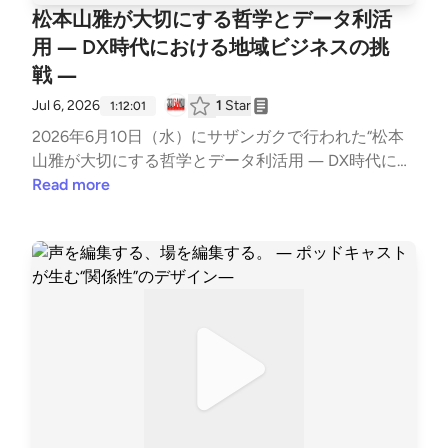
松本山雅が大切にする哲学とデータ利活
用 ― DX時代における地域ビジネスの挑
戦 ―
Jul 6, 2026
1
Star
1:12:01
2026年6月10日（水）にサザンガクで行われた“松本
山雅が大切にする哲学とデータ利活用 ― DX時代にお
ける地域ビジネスの挑戦 ―”のトークセッションのア
Read more
ーカイブです。今回のテーマは「地域での共創とデー
タ活用」。多様な実践者のリアルな取り組みに触れな
がら、どのように人や地域との関係づくりにつなげて
いくのかを探ります。🤝今回の MeetUPについて商
品やサービスがあふれる今、機能や価格だけで選ばれ
続けることは、ますます難しくなっています。一方
で、人が長く関わり続けたくなる組織や地域には、単
なる便利さではない、「共感」や「価値観の共有」が
存在しています。なぜ人は、その活動を応援したくな
るのか。なぜ何度も足を運び、語り、関わり続けるの