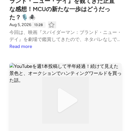
ランド・ニュー・デイ』を観てきた正直
な感想！MCUの新たな一歩はどうだっ
た？🎙️🕷️
Aug 5, 2026
13:28
今回は、映画『スパイダーマン：ブランド・ニュー・
デイ』を劇場で鑑賞してきたので、ネタバレなしで感
想を語ります！ストーリーの核心には触れず、MCU
Read more
ファンとして感じたことなどをお話ししています。こ
れから観に行く方も安心して聴ける内容です！ぜひ映
画鑑賞前後のお供にどうぞ。🎧 番組の感想や「あな
たはどう感じた？」というコメントもお待ちしていま
す！I just watched Spider-Man: Brand New Day, and
here are my spoiler-free thoughts!In this episode, I sh
are my first impressions of the film, including:* The o
verall atmosphere* Action and visuals* Tom Holland’s
latest Spider-Man* What this movie could mean for t
he future of the MCUNo story spoilers—just honest r
eactions and discussion for fans who haven’t seen it y
et.If you’ve already watched it, I’d love to hear your th