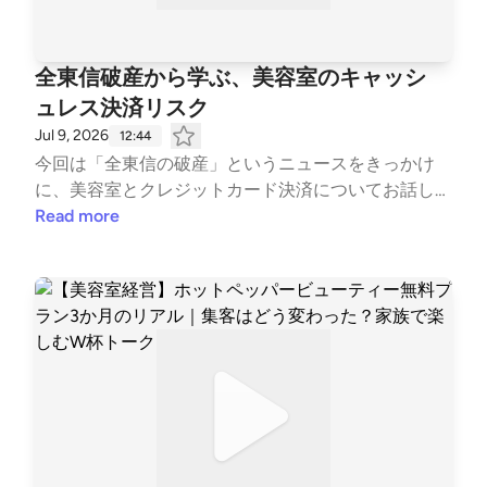
容師 #地方で働く #フリートーク #日常トーク #理美
容師の無駄話
全東信破産から学ぶ、美容室のキャッシ
ュレス決済リスク
Jul 9, 2026
12:44
今回は「全東信の破産」というニュースをきっかけ
に、美容室とクレジットカード決済についてお話しし
ます。普段何気なく利用しているキャッシュレス決済
Read more
ですが、お客様がカードで支払ってから店舗に入金さ
れるまでには、決済会社が介在しています。今回のニ
ュースから見えてきたのは、「決済手数料の安さ」だ
けではなく、「売上金が確実に入金される安心感」や
「決済会社の信頼性」の大切さです。個人サロン・ひ
とりサロンだからこそ知っておきたい、お金の流れと
リスク管理について、理美容師目線でお話ししていま
す。ぜひ最後までお聴きください！#理美容師 #美容
室経営 #ひとりサロン #美容室 #理容室 #キャッシュ
レス決済 #クレジットカード #経営 #個人事業主 #ポ