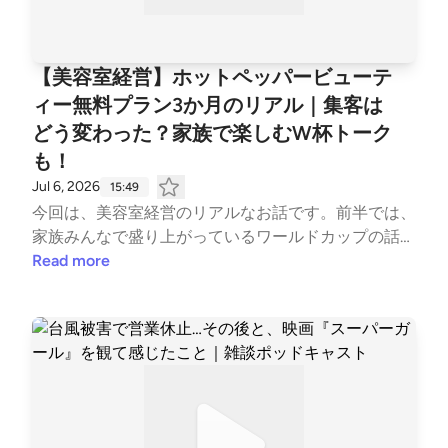
ッドキャスト#Barber #HairSalon #SalonBusiness #S
mallBusiness #Cashless #CardPayments #BusinessPo
dcast #Entrepreneur #SalonOwner #Podcast
【美容室経営】ホットペッパービューテ
ィー無料プラン3か月のリアル｜集客は
どう変わった？家族で楽しむW杯トーク
も！
Jul 6, 2026
15:49
今回は、美容室経営のリアルなお話です。前半では、
家族みんなで盛り上がっているワールドカップの話
題！後半は、ホットペッパービューティーの無料プラ
Read more
ンが検索されなくなり約3か月。。。実際に集客はど
う変化したのか？実際の新規予約数の変化や今後の集
客対策について本音でお話しします。美容室経営に興
味がある方、個人事業をされている方、そしてサッカ
ー好きの方もぜひ最後までお楽しみください！#ポッ
ドキャスト #美容室経営 #理容室 #ホットペッパービ
ューティー #集客 #マーケティング #個人事業主 #美