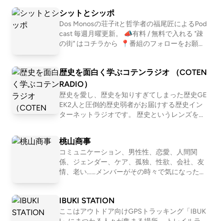
開 #美容室 #映画感想 #スーパーガール #映画好き #
シットとシッポ
音声配信#D.C.映画
Dos Monosの荘子itと哲学者の福尾匠によるPod
cast 毎週月曜更新。 📣有料 / 無料で入れる "疎
の街" はコチラから ⁠ 📍番組のフォローをお願い
します https://linktr.ee/shitshippo 📍X シットと
シッポ @shitshippo 荘子it @ZoZhit 福尾匠 @tw
歴史を面白く学ぶコテンラジオ （COTEN
eetingtakumi 📩シットとシッポへの問い合わせ
はコチラ
RADIO）
歴史を愛し、歴史を知りすぎてしまった歴史GE
EK2人と圧倒的歴史弱者がお届けする歴史イン
ターネットラジオです。 歴史というレンズを通
して「人間とは何か」「私たち現代人の抱える
悩み」「世の中の流れ」を痛快に読み解いてい
桃山商事
く！？ 笑いあり、涙ありの新感覚・歴史キュレ
コミュニケーション、男性性、恋愛、人間関
ーションプログラム！ ☆Apple &amp; Spotify Po
係、ジェンダー、ケア、孤独、性欲、会社、友
dcast 部門別ランキング１位獲得！ ☆ジャパン
情、老い……メンバーがその時々で気になったテ
ポッドキャストアワード2019 大賞&amp;Spotify
ーマを１つ設定して、モヤモヤを言語化してい
賞 ダブル受賞！ ※正式名称は「古典ラジオ」で
くNEOな座談Podcastです。2011〜2016年「二
はなく「コテンラジオ」です ーーー COTEN RA
IBUKI STATION
軍ラジオ」(ApplePodcast)、2017〜2024年「恋
DIO is an entertainment radio talk program for hi
愛よももやまばなし」(ニコ生→Podcast)を配信
ここはアウトドア向けGPSトラッキング「IBUK
story , published by the crazy history geeks grou