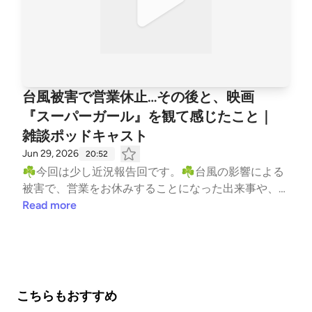
容業界 #ワールドカップ #サッカー #家族時間 #雑談
#Podcast #Barbershop #HairSalon #BeautyBusiness #
HotPepperBeauty #Marketing #SmallBusiness #Entre
preneur #WorldCup #Football #FamilyTime #Busines
sTalk
台風被害で営業休止…その後と、映画
『スーパーガール』を観て感じたこと｜
雑談ポッドキャスト
Jun 29, 2026
20:52
☘️今回は少し近況報告回です。☘️台風の影響による
被害で、営業をお休みすることになった出来事や、そ
の時に感じたことをお話しします。そして後半は、楽
Read more
しみにしていた映画『スーパーガール』を観てきた感
想トーク。 ネタバレ控えめで、作品の雰囲気や印
象、感じたことをゆるく語っています。営業や日常の
話から映画まで、肩の力を抜いて聴いていただけたら
嬉しいです。いいね👍コメント励みになります✨#
こちらもおすすめ
ポッドキャスト #雑談 #近況報告 #台風被害 #営業再