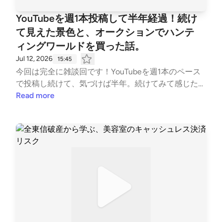
oughts too. Thanks for listening!#スパイダーマン #ブ
YouTubeを週1本投稿して半年経過！続け
ランドニューデイ #SpiderMan #BrandNewDay #MC
て見えた景色と、オークションでハンテ
U #マーベル #映画感想 #ネタバレなし #ポッドキャ
ィングワールドを買った話。
スト #映画レビュー #ミセスグリーンアップル #MrsG
REENAPPLE#SpiderMan #BrandNewDay #Marvel #M
Jul 12, 2026
15:45
CU #TomHolland #MovieReview #SpoilerFree #Podc
今回は完全に雑談回です！YouTubeを週1本のペース
ast #MarvelFans #SpiderManMovie
で投稿し続けて、気づけば半年。続けてみて感じたこ
とをゆるくお話ししています。そして後半は、オーク
Read more
ションで念願だったハンティングワールドのショルダ
ーバッグを手に入れた話。なぜそのバッグを選んだの
か、届いて感じたことなども語っています。「継続っ
て本当に意味あるの？」「中古やオークションでブラ
ンドバッグを買うのってどうなの？」そんな話題に興
味がある方は、ぜひ最後までお聴きください！感想や
ご意見もお気軽にコメントでお待ちしています。#ポ
ッドキャスト #雑談 #YouTube運営 #YouTube制作 #
継続は力なり #週1投稿 #ハンティングワールド #シ
ョルダーバッグ #オークション #中古ブランド #理美