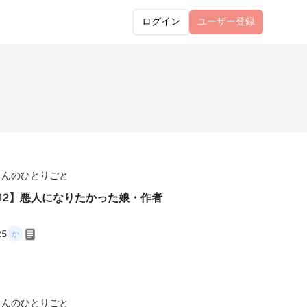
ログイン
ユーザー
登録
さんのひとりごと
512】悪人になりたかった娘・作者
25
さんのひとりごと