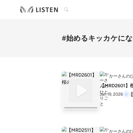
検索
#始めるキッカケに
かーさんの
【MRD2601
Jan 19, 2026
かーさんの