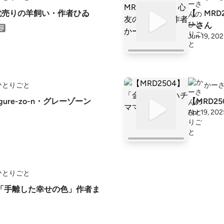
】枕売りの羊飼い・作者ひゐ
【 MRD2506 
ーさん
Jun 19, 20
ひとりごと
かー
【MRD2
Apr 19, 202
ひとりごと
2】「手離した幸せの色」作者ま