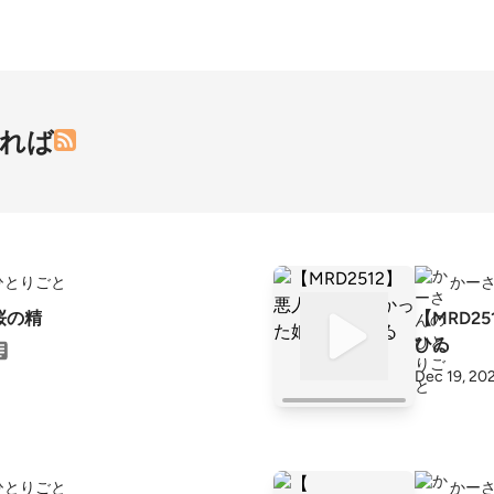
なれば
ひとりごと
かー
】桜の精
【MRD2
ひゐ
Dec 19, 20
ひとりごと
かー