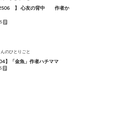
】 心友の背中 作者か
25
さんのひとりごと
504】「金魚」作者ハチママ
5